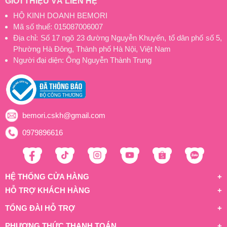
GIỚI THIỆU VÀ LIÊN HỆ
HỘ KINH DOANH BEMORI
Mã số thuế: 015087006007
Địa chỉ: Số 17 ngõ 23 đường Nguyễn Khuyến, tổ dân phố số 5,
Phường Hà Đông, Thành phố Hà Nội, Việt Nam
Người đại diện: Ông Nguyễn Thành Trung
bemori.cskh@gmail.com
0979896616
HỆ THỐNG CỬA HÀNG
HỖ TRỢ KHÁCH HÀNG
TỔNG ĐÀI HỖ TRỢ
PHƯƠNG THỨC THANH TOÁN