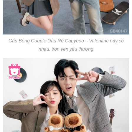
Gấu Bông Couple Dâu Rể Capyboo – Valentine này có
nhau, trọn vẹn yêu thương