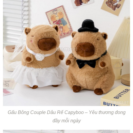
Gấu Bông Couple Dâu Rể Capyboo – Yêu thương đong
đầy mỗi ngày