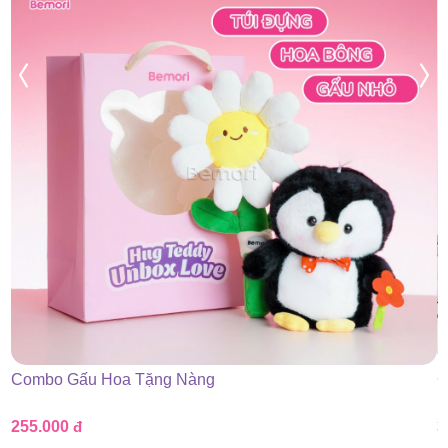
Combo Gấu Hoa Tặng Nàng
G
255.000
đ
3