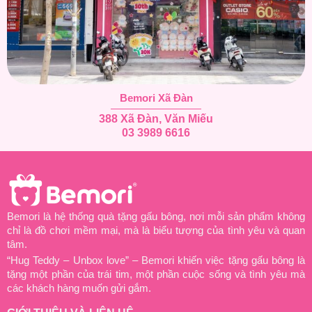
Bemori Xã Đàn
388 Xã Đàn, Văn Miếu
03 3989 6616
Bemori là hệ thống quà tặng gấu bông, nơi mỗi sản phẩm không
chỉ là đồ chơi mềm mại, mà là biểu tượng của tình yêu và quan
tâm.
“Hug Teddy – Unbox love” – Bemori khiến việc tặng gấu bông là
tặng một phần của trái tim, một phần cuộc sống và tình yêu mà
các khách hàng muốn gửi gắm.