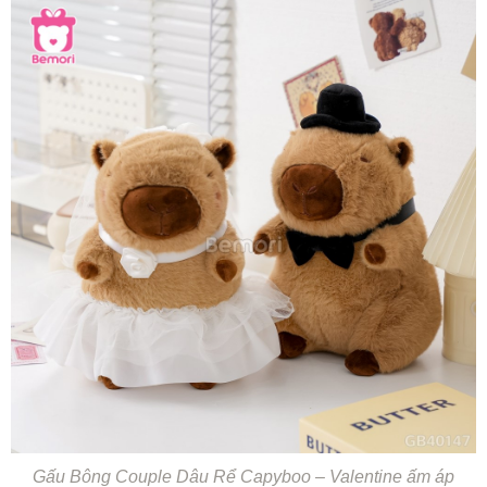
Gấu Bông Couple Dâu Rể Capyboo – Valentine ấm áp