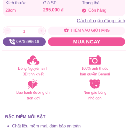
Kích thước
Giá SP
Trạng thái
295.000
đ
28cm
Còn hàng
Cách đo gấu đúng cách
THÊM VÀO GIỎ HÀNG
MUA NGAY
0979896616
Bông Nguyên sinh
100% ảnh thuộc
3D tinh khiết
bản quyền Bemori
Bảo hành đường chỉ
Nén gấu bông
trọn đời
nhỏ gọn
ĐẶC ĐIỂM NỔI BẬT
Chất liệu mềm mại, đảm bảo an toàn