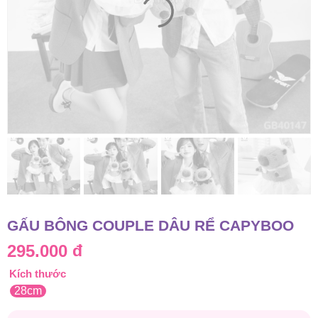
GẤU BÔNG COUPLE DÂU RỂ CAPYBOO
295.000
đ
Kích thước
28cm