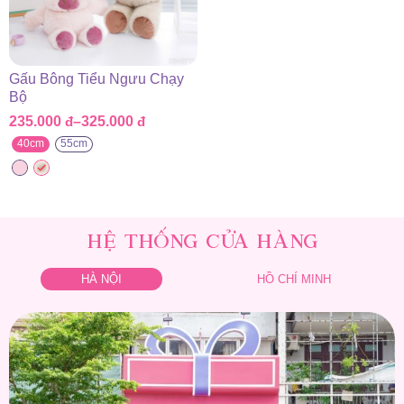
Gấu Bông Tiểu Ngưu Chạy
Bộ
235.000
đ
–
325.000
đ
Khoảng
giá:
40cm
55cm
từ
235.000 đ
đến
325.000 đ
HỆ THỐNG CỬA HÀNG
HÀ NỘI
HỒ CHÍ MINH