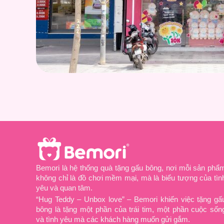
Bemori là hệ thống quà tặng gấu bông, nơi mỗi sản phẩ
không chỉ là đồ chơi mềm mại, mà là biểu tượng của tìn
yêu và quan tâm.
“Hug Teddy – Unbox love” – Bemori khiến việc tặng gấ
bông là tặng một phần của trái tim, một phần cuộc sốn
và tình yêu mà các khách hàng muốn gửi gắm.