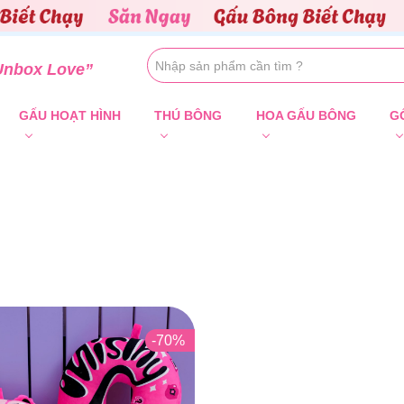
Unbox Love”
GẤU HOẠT HÌNH
THÚ BÔNG
HOA GẤU BÔNG
G
-70%