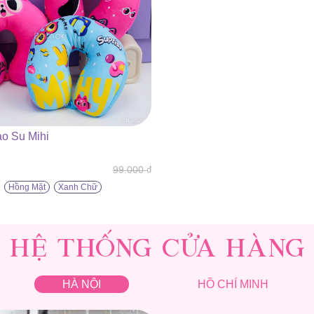
o Su Mihi
99.000
đ
Hồng Mặt
Xanh Chữ
.
.
HỆ THỐNG CỬA HÀNG
HÀ NỘI
HỒ CHÍ MINH