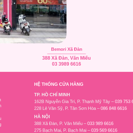
Bemori Xã Đàn
388 Xã Đàn, Văn Miếu
03 3989 6616
HỆ THỐNG CỬA HÀNG
TP. HỒ CHÍ MINH
m
162B Nguyễn Gia Trí, P. Thạnh Mỹ Tây –
039 753 
h
228 Lê Văn Sỹ, P. Tân Sơn Hòa –
086 848 6616
HÀ NỘI
u
388 Xã Đàn, P. Văn Miếu –
033 989 6616
g
275 Bạch Mai, P. Bạch Mai –
039 569 6616