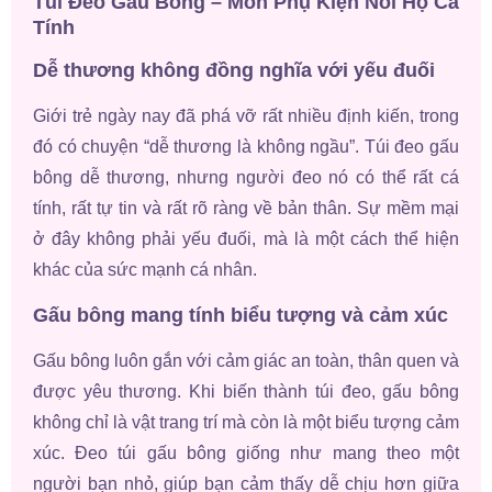
Túi Đeo Gấu Bông – Món Phụ Kiện Nói Hộ Cá
Tính
Dễ thương không đồng nghĩa với yếu đuối
Giới trẻ ngày nay đã phá vỡ rất nhiều định kiến, trong
đó có chuyện “dễ thương là không ngầu”. Túi đeo gấu
bông dễ thương, nhưng người đeo nó có thể rất cá
tính, rất tự tin và rất rõ ràng về bản thân. Sự mềm mại
ở đây không phải yếu đuối, mà là một cách thể hiện
khác của sức mạnh cá nhân.
Gấu bông mang tính biểu tượng và cảm xúc
Gấu bông luôn gắn với cảm giác an toàn, thân quen và
được yêu thương. Khi biến thành túi đeo, gấu bông
không chỉ là vật trang trí mà còn là một biểu tượng cảm
xúc. Đeo túi gấu bông giống như mang theo một
người bạn nhỏ, giúp bạn cảm thấy dễ chịu hơn giữa