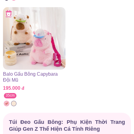
Balo Gấu Bông Capybara
Đội Mũ
195.000
đ
35cm
Túi Đeo Gấu Bông: Phụ Kiện Thời Trang
Giúp Gen Z Thể Hiện Cá Tính Riêng