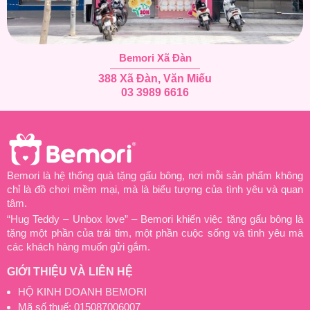
Bemori Xã Đàn
388 Xã Đàn, Văn Miếu
03 3989 6616
Bemori là hệ thống quà tặng gấu bông, nơi mỗi sản phẩm không
chỉ là đồ chơi mềm mại, mà là biểu tượng của tình yêu và quan
tâm.
“Hug Teddy – Unbox love” – Bemori khiến việc tặng gấu bông là
tặng một phần của trái tim, một phần cuộc sống và tình yêu mà
các khách hàng muốn gửi gắm.
GIỚI THIỆU VÀ LIÊN HỆ
HỘ KINH DOANH BEMORI
Mã số thuế: 015087006007