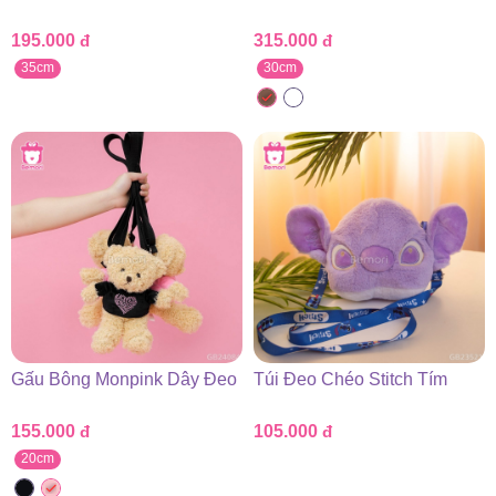
195.000
đ
315.000
đ
35cm
30cm
Gấu Bông Monpink Dây Đeo
Túi Đeo Chéo Stitch Tím
155.000
đ
105.000
đ
20cm