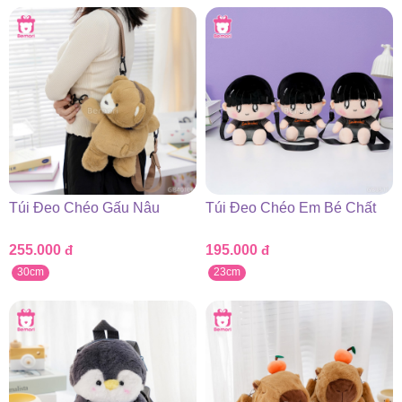
Túi Đeo Chéo Gấu Nâu
Túi Đeo Chéo Em Bé Chất
255.000
đ
195.000
đ
30cm
23cm