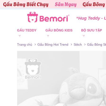
Skip to content
“Hug Teddy - 
GẤU TEDDY
GẤU BÔNG KIDS
BỘ SƯU TẬP
Trang chủ
Gấu Bông Hot Trend
Stitch
Gấu Bông St