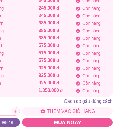
245.000
đ
nh
Còn hàng
1.350.000 đ
245.000
đ
ng
Còn hàng
245.000
đ
m
Còn hàng
385.000
đ
nh
Còn hàng
385.000
đ
ng
Còn hàng
385.000
đ
m
Còn hàng
575.000
đ
nh
Còn hàng
575.000
đ
ng
Còn hàng
575.000
đ
m
Còn hàng
925.000
đ
nh
Còn hàng
925.000
đ
ng
Còn hàng
925.000
đ
m
Còn hàng
1.350.000
đ
Còn hàng
Cách đo gấu đúng cách
THÊM VÀO GIỎ HÀNG
MUA NGAY
896616