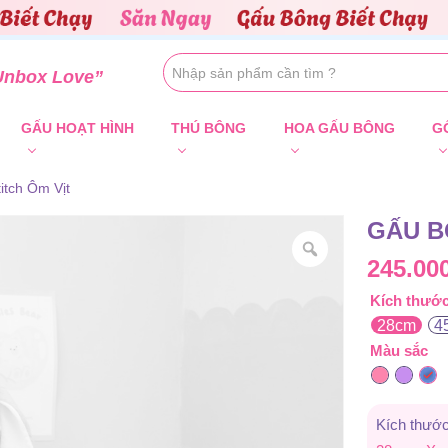
Unbox Love”
GẤU HOẠT HÌNH
THÚ BÔNG
HOA GẤU BÔNG
G
itch Ôm Vịt
GẤU B
245.00
Kích thướ
28cm
4
Màu sắc
Kích thước