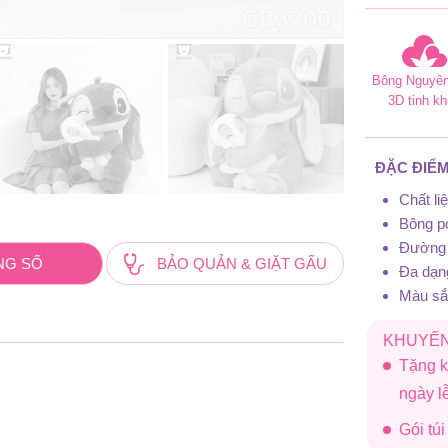
Bông Nguyên
3D tinh kh
ĐẶC ĐIỂM
Chất l
Bông po
Đường 
NG SỐ
BẢO QUẢN & GIẶT GẤU
Đa dạn
Màu sắc
KHUYẾN
Tặng k
ngày 
Gói tú