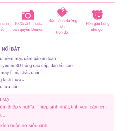
Bảo hành đường
 sinh
100% ảnh thuộc
Nén gấu bông
chỉ
iết
bản quyền Bemori
nhỏ gọn
trọn đời
 NỔI BẬT
iệu mềm mại, đảm bảo an toàn
lyester 3D trắng cao cấp, đàn hồi cao
may tỉ mỉ, chắc chắn
g kích thước
 tươi tắn
 MẠI
èm thiệp ý nghĩa: Thiệp sinh nhật, tình yêu, cảm ơn,
lễ…
i kính buộc nơ siêu xinh