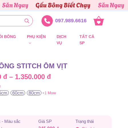
097.989.6616
ỐI BÔNG
PHỤ KIỆN
DỊCH
TẤT CẢ
VỤ
SP
ÔNG STITCH ÔM VỊT
Khoảng
0
đ
–
1.350.000
đ
c
giá:
5cm
60cm
80cm
+1 More
từ
245.000 đ
đến
 - Màu sắc
Giá SP
Trạng thái