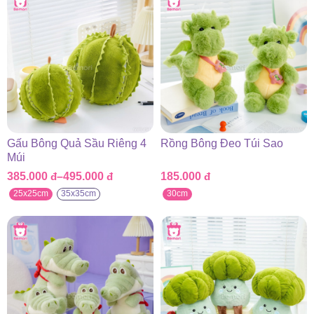
Gấu Bông Quả Sầu Riêng 4
Rồng Bông Đeo Túi Sao
Múi
385.000
đ
–
495.000
đ
185.000
đ
Khoảng
giá:
25x25cm
35x35cm
30cm
từ
385.000 đ
đến
495.000 đ