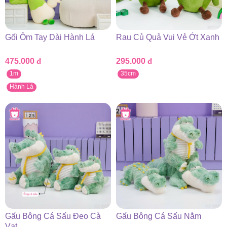
Gối Ôm Tay Dài Hành Lá
Rau Củ Quả Vui Vẻ Ớt Xanh
475.000
đ
295.000
đ
1m
35cm
Hành Lá
Gấu Bông Cá Sấu Đeo Cà
Gấu Bông Cá Sấu Nằm
Vạt