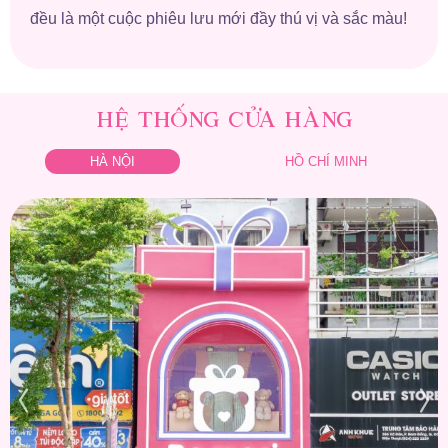
đều là một cuộc phiêu lưu mới đầy thú vị và sắc màu!
HỆ THỐNG CỬA HÀNG
HÀ NỘI
HỒ CHÍ MINH