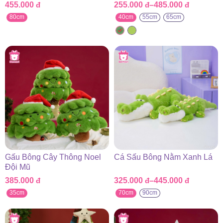
455.000
đ
255.000
đ
–
485.000
đ
Khoảng
giá:
80cm
40cm
55cm
65cm
từ
255.000 đ
đến
485.000 đ
Gấu Bông Cây Thông Noel
Cá Sấu Bông Nằm Xanh Lá
Đội Mũ
385.000
đ
325.000
đ
–
445.000
đ
Khoảng
giá:
35cm
70cm
90cm
từ
325.000 đ
đến