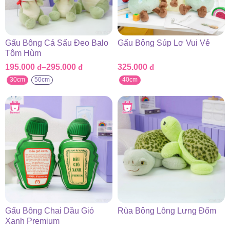
Gấu Bông Cá Sấu Đeo Balo
Gấu Bông Súp Lơ Vui Vẻ
Tôm Hùm
195.000
đ
–
295.000
đ
325.000
đ
Khoảng
giá:
30cm
50cm
40cm
từ
195.000 đ
đến
295.000 đ
Gấu Bông Chai Dầu Gió
Rùa Bông Lông Lưng Đốm
Xanh Premium