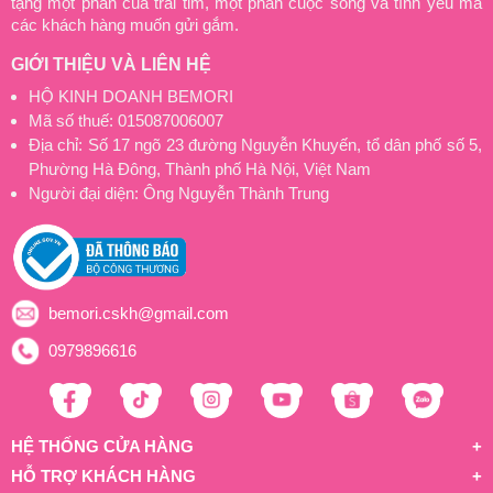
tặng một phần của trái tim, một phần cuộc sống và tình yêu mà
các khách hàng muốn gửi gắm.
GIỚI THIỆU VÀ LIÊN HỆ
HỘ KINH DOANH BEMORI
Mã số thuế: 015087006007
Địa chỉ: Số 17 ngõ 23 đường Nguyễn Khuyến, tổ dân phố số 5,
Phường Hà Đông, Thành phố Hà Nội, Việt Nam
Người đại diện: Ông Nguyễn Thành Trung
bemori.cskh@gmail.com
0979896616
HỆ THỐNG CỬA HÀNG
HỖ TRỢ KHÁCH HÀNG