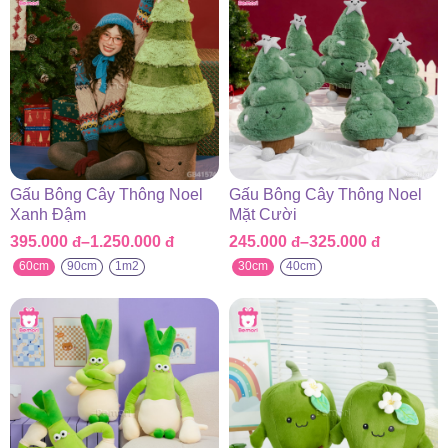
445.000 đ
Gấu Bông Cây Thông Noel
Gấu Bông Cây Thông Noel
Xanh Đậm
Mặt Cười
395.000
đ
–
1.250.000
đ
245.000
đ
–
325.000
đ
Khoảng
Khoảng
giá:
giá:
60cm
90cm
1m2
30cm
40cm
từ
từ
395.000 đ
245.000 đ
đến
đến
1.250.000 đ
325.000 đ