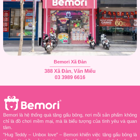
Bemori Xã Đàn
388 Xã Đàn, Văn Miếu
03 3989 6616
Bemori là hệ thống quà tặng gấu bông, nơi mỗi sản phẩm không
chỉ là đồ chơi mềm mại, mà là biểu tượng của tình yêu và quan
tâm.
“Hug Teddy – Unbox love” – Bemori khiến việc tặng gấu bông là