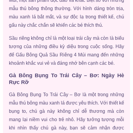
Múi, một sản phẩm độc đáo và khác biệt so với những
mẫu thú bông thông thường. Với hình dáng tròn trịa,
màu xanh lá bắt mắt, và sự độc lạ trong thiết kế, chú
gấu này chắc chắn sẽ khiến các bé thích thú.
Sầu riêng không chỉ là một loại trái cây mà còn là biểu
tượng của những điều kỳ diệu trong cuộc sống. Hãy
để Gấu Bông Quả Sầu Riêng 4 Múi mang đến những
khoảnh khắc vui vẻ và đáng nhớ bên cạnh các bé.
Gà Bông Bụng To Trái Cây – Bơ: Ngày Hè
Rực Rỡ
Gà Bông Bụng To Trái Cây – Bơ là một trong những
mẫu thú bông màu xanh lá được yêu thích. Với thiết kế
bụng to, chú gà này không chỉ dễ thương mà còn
mang lại niềm vui cho trẻ nhỏ. Hãy tưởng tượng mỗi
khi nhìn thấy chú gà này, bạn sẽ cảm nhận được