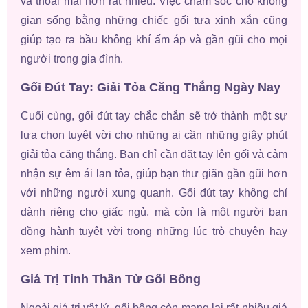
và thoải mái hơn rất nhiều. Việc chăm sóc cho không
gian sống bằng những chiếc gối tựa xinh xắn cũng
giúp tạo ra bầu không khí ấm áp và gần gũi cho mọi
người trong gia đình.
Gối Đút Tay: Giải Tỏa Căng Thẳng Ngày Nay
Cuối cùng, gối đút tay chắc chắn sẽ trở thành một sự
lựa chọn tuyệt vời cho những ai cần những giây phút
giải tỏa căng thẳng. Bạn chỉ cần đặt tay lên gối và cảm
nhận sự êm ái lan tỏa, giúp bạn thư giãn gần gũi hơn
với những người xung quanh. Gối đút tay không chỉ
dành riêng cho giấc ngủ, mà còn là một người bạn
đồng hành tuyệt vời trong những lúc trò chuyện hay
xem phim.
Giá Trị Tinh Thần Từ Gối Bông
Ngoài giá trị vật lý, gối bông còn mang lại rất nhiều giá