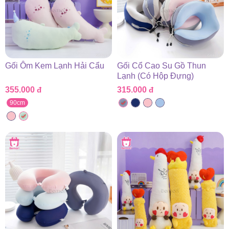
Gối Ôm Kem Lạnh Hải Cẩu
Gối Cổ Cao Su Gồ Thun
Lạnh (Có Hộp Đựng)
355.000
đ
315.000
đ
90cm