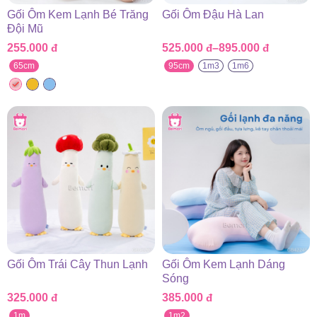
Gối Ôm Kem Lạnh Bé Trăng
Gối Ôm Đậu Hà Lan
Đội Mũ
255.000
đ
525.000
đ
–
895.000
đ
Khoảng
giá:
65cm
95cm
1m3
1m6
từ
525.000 đ
đến
895.000 đ
Gối Ôm Trái Cây Thun Lạnh
Gối Ôm Kem Lạnh Dáng
Sóng
325.000
đ
385.000
đ
1m
1m2