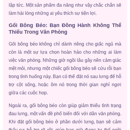
lập tức. Một sản phẩm đa năng như vậy chắc chắn sẽ
làm hài lòng những ai yêu thích sự tiện lợi.
Gối Bông Béo: Bạn Đồng Hành Không Thể
Thiếu Trong Văn Phòng
Gối bông béo không chỉ dành riêng cho giấc ngủ mà
còn là một sự lựa chọn hoàn hảo cho những ai làm
việc văn phòng. Những giờ ngồi lâu gây nên cảm giác
mệt mỏi, nhưng một chiếc gối bông béo sẽ cứu rỗi bạn
trong tình huống này. Bạn có thể đặt nó sau lưng để hỗ
trợ cột sống, hoặc ôm nó trong thời gian nghỉ ngơi
giữa các cuộc họp.
Ngoài ra, gối bông béo còn giúp giảm thiểu tình trạng
đau lưng, một vấn đề phổ biến đối với dân văn phòng.
Khi đặt gối bông béo ở phần dưới lưng, bạn sẽ cảm
thấy sự hỗ trợ rõ rệt, giúp bạn giữ được tư thế ngồi