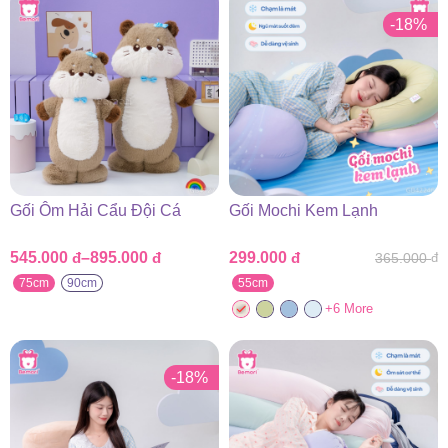
-18%
Gối Ôm Hải Cẩu Đội Cá
Gối Mochi Kem Lạnh
545.000
đ
–
895.000
đ
299.000
đ
365.000
đ
Khoảng
Giá
Giá
giá:
gốc
hiện
75cm
90cm
55cm
từ
là:
tại
+6 More
545.000 đ
365.000 đ.
là:
đến
299.000 đ.
895.000 đ
-18%