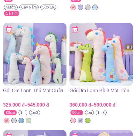
Mướp
Cây Nấm
Súp Lơ
Cà Tím
Gối Ôm Lạnh Thú Mặt Cười
Gối Ôm Lạnh Bộ 3 Mắt Tròn
325.000
đ
–
545.000
đ
360.000
đ
–
590.000
đ
Khoảng
Khoảng
giá:
giá:
80cm
1m
1m3
90cm
1m
1m3
từ
từ
325.000 đ
360.000 đ
đến
đến
545.000 đ
590.000 đ