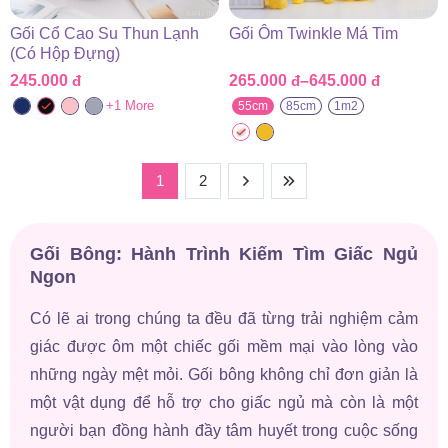
Gối Cổ Cao Su Thun Lạnh
Gối Ôm Twinkle Má Tim
(Có Hộp Đựng)
245.000
đ
265.000
đ
–
645.000
đ
Khoảng
giá:
+1 More
55cm
85cm
1m2
từ
265.000 đ
đến
645.000 đ
1
2
Gối Bông: Hành Trình Kiếm Tìm Giấc Ngủ
Ngon
Có lẽ ai trong chúng ta đều đã từng trải nghiệm cảm
giác được ôm một chiếc gối mềm mại vào lòng vào
những ngày mệt mỏi. Gối bông không chỉ đơn giản là
một vật dụng để hỗ trợ cho giấc ngủ mà còn là một
người bạn đồng hành đầy tâm huyết trong cuộc sống