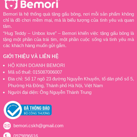
Bemori là hệ thống quà tặng gấu bông, nơi mỗi sản phẩm không
chỉ là đồ chơi mềm mại, mà là biểu tượng của tình yêu và quan
tâm.
“Hug Teddy – Unbox love” – Bemori khiến việc tặng gấu bông là
tặng một phần của trái tim, một phần cuộc sống và tình yêu mà
các khách hàng muốn gửi gắm.
GIỚI THIỆU VÀ LIÊN HỆ
HỘ KINH DOANH BEMORI
Mã số thuế: 015087006007
Địa chỉ: Số 17 ngõ 23 đường Nguyễn Khuyến, tổ dân phố số 5,
Phường Hà Đông, Thành phố Hà Nội, Việt Nam
Người đại diện: Ông Nguyễn Thành Trung
bemori.cskh@gmail.com
0979896616