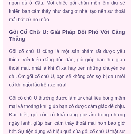
ngon dù ở đâu. Một chiếc gối chăn mền êm dịu sẽ
khiến bạn cảm thấy như đang ở nhà, tạo nên sự thoải
mái bất cứ nơi nào.
Gối Cổ Chữ U: Giải Pháp Đối Phó Với Căng
Thẳng
Gối cổ chữ U cũng là một sản phẩm rất được yêu
thích. Với kiểu dáng độc đáo, gối giúp bạn thư giãn
thoải mái, nhất là khi đi xa hay trên những chuyến xe
dài. Ôm gối cổ chữ U, bạn sẽ không còn sợ bị đau mỏi
cổ khi ngồi lâu trên xe nữa!
Gối cổ chữ U thường được làm từ chất liệu bông mềm
mại và thoáng khí, giúp bạn có được cảm giác dễ chịu.
Đặc biệt, gối còn có khả năng giữ ấm trong những
ngày lạnh, giúp bạn cảm thấy thoải mái hơn bao giờ
hết. Sự tiện dụng và hiệu quả của gối cổ chữ U thật sự