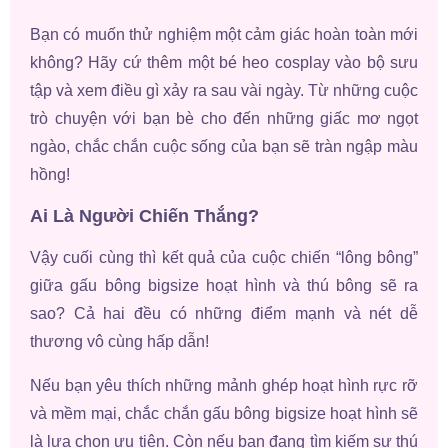
Bạn có muốn thử nghiệm một cảm giác hoàn toàn mới
không? Hãy cứ thêm một bé heo cosplay vào bộ sưu
tập và xem điều gì xảy ra sau vài ngày. Từ những cuộc
trò chuyện với bạn bè cho đến những giấc mơ ngọt
ngào, chắc chắn cuộc sống của bạn sẽ tràn ngập màu
hồng!
Ai Là Người Chiến Thắng?
Vậy cuối cùng thì kết quả của cuộc chiến “lông bông”
giữa gấu bông bigsize hoạt hình và thú bông sẽ ra
sao? Cả hai đều có những điểm mạnh và nét dễ
thương vô cùng hấp dẫn!
Nếu bạn yêu thích những mảnh ghép hoạt hình rực rỡ
và mềm mại, chắc chắn gấu bông bigsize hoạt hình sẽ
là lựa chọn ưu tiên. Còn nếu bạn đang tìm kiếm sự thú