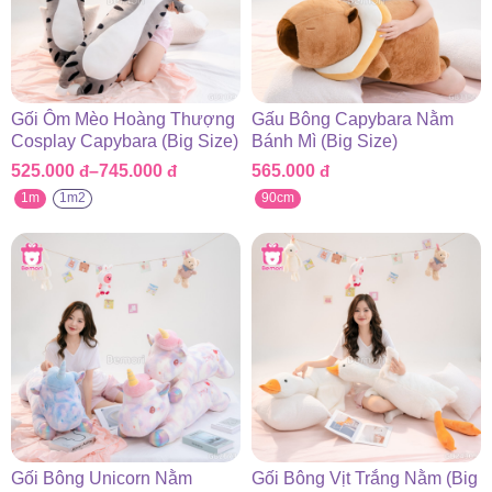
Gối Ôm Mèo Hoàng Thượng
Gấu Bông Capybara Nằm
Cosplay Capybara (Big Size)
Bánh Mì (Big Size)
525.000
đ
–
745.000
đ
565.000
đ
Khoảng
giá:
1m
1m2
90cm
từ
525.000 đ
đến
745.000 đ
Gối Bông Unicorn Nằm
Gối Bông Vịt Trắng Nằm (Big