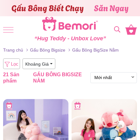
Skip to content
“Hug Teddy - Unbox Love”
Trang chủ
Gấu Bông Bigsize
Gấu Bông BigSize Nằm
Lọc
Khoảng Giá
21 Sản
GẤU BÔNG BIGSIZE
phẩm
NẰM