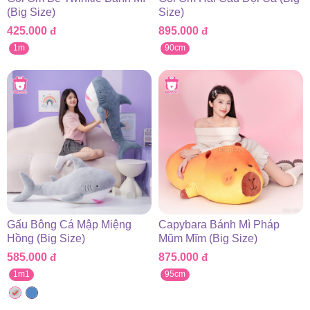
(Big Size)
Size)
425.000
đ
895.000
đ
1m
90cm
Gấu Bông Cá Mập Miệng
Capybara Bánh Mì Pháp
Hồng (Big Size)
Mũm Mĩm (Big Size)
585.000
đ
875.000
đ
1m1
95cm