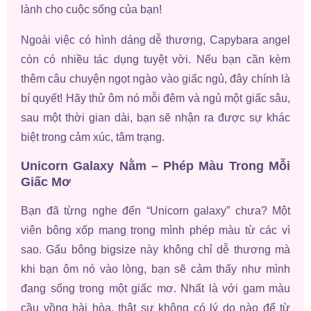
lành cho cuộc sống của bạn!
Ngoài việc có hình dáng dễ thương, Capybara angel
còn có nhiều tác dụng tuyệt vời. Nếu bạn cần kèm
thêm câu chuyện ngọt ngào vào giấc ngủ, đây chính là
bí quyết! Hãy thử ôm nó mỗi đêm và ngủ một giấc sâu,
sau một thời gian dài, bạn sẽ nhận ra được sự khác
biệt trong cảm xúc, tâm trạng.
Unicorn Galaxy Nằm – Phép Màu Trong Mỗi
Giấc Mơ
Bạn đã từng nghe đến “Unicorn galaxy” chưa? Một
viên bông xốp mang trong mình phép màu từ các vì
sao. Gấu bông bigsize này không chỉ dễ thương mà
khi bạn ôm nó vào lòng, bạn sẽ cảm thấy như mình
đang sống trong một giấc mơ. Nhất là với gam màu
cầu vồng hài hòa, thật sự không có lý do nào để từ