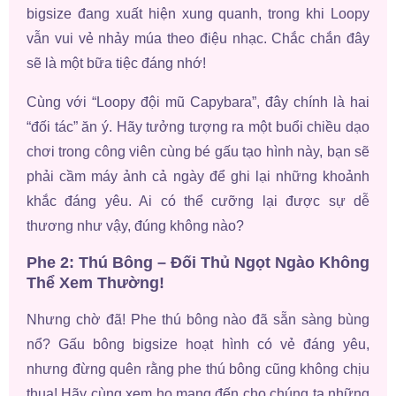
bigsize đang xuất hiện xung quanh, trong khi Loopy
vẫn vui vẻ nhảy múa theo điệu nhạc. Chắc chắn đây
sẽ là một bữa tiệc đáng nhớ!
Cùng với “Loopy đội mũ Capybara”, đây chính là hai
“đối tác” ăn ý. Hãy tưởng tượng ra một buổi chiều dạo
chơi trong công viên cùng bé gấu tạo hình này, bạn sẽ
phải cầm máy ảnh cả ngày để ghi lại những khoảnh
khắc đáng yêu. Ai có thể cưỡng lại được sự dễ
thương như vậy, đúng không nào?
Phe 2: Thú Bông – Đối Thủ Ngọt Ngào Không
Thể Xem Thường!
Nhưng chờ đã! Phe thú bông nào đã sẵn sàng bùng
nổ? Gấu bông bigsize hoạt hình có vẻ đáng yêu,
nhưng đừng quên rằng phe thú bông cũng không chịu
thua! Hãy cùng xem họ mang đến cho chúng ta những