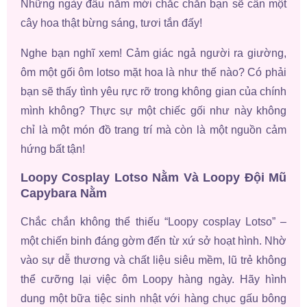
Những ngày đầu năm mới chắc chắn bạn sẽ cần một
cây hoa thật bừng sáng, tươi tắn đấy!
Nghe bạn nghĩ xem! Cảm giác ngả người ra giường,
ôm một gối ôm lotso mặt hoa là như thế nào? Có phải
bạn sẽ thấy tình yêu rực rỡ trong không gian của chính
mình không? Thực sự một chiếc gối như này không
chỉ là một món đồ trang trí mà còn là một nguồn cảm
hứng bất tận!
Loopy Cosplay Lotso Nằm Và Loopy Đội Mũ
Capybara Nằm
Chắc chắn không thể thiếu “Loopy cosplay Lotso” –
một chiến binh đáng gờm đến từ xứ sở hoạt hình. Nhờ
vào sự dễ thương và chất liệu siêu mềm, lũ trẻ không
thể cưỡng lại việc ôm Loopy hàng ngày. Hãy hình
dung một bữa tiệc sinh nhật với hàng chục gấu bông