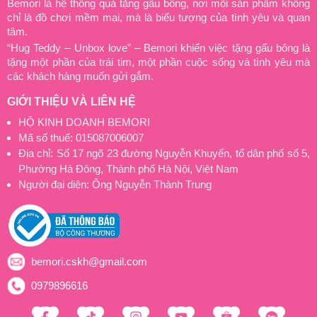
Bemori là hệ thống quà tặng gấu bông, nơi mỗi sản phẩm không
chỉ là đồ chơi mềm mại, mà là biểu tượng của tình yêu và quan
tâm.
“Hug Teddy – Unbox love” – Bemori khiến việc tặng gấu bông là
tặng một phần của trái tim, một phần cuộc sống và tình yêu mà
các khách hàng muốn gửi gắm.
GIỚI THIỆU VÀ LIÊN HỆ
HỘ KINH DOANH BEMORI
Mã số thuế: 015087006007
Địa chỉ: Số 17 ngõ 23 đường Nguyễn Khuyến, tổ dân phố số 5,
Phường Hà Đông, Thành phố Hà Nội, Việt Nam
Người đại diện: Ông Nguyễn Thành Trung
bemori.cskh@gmail.com
0979896616