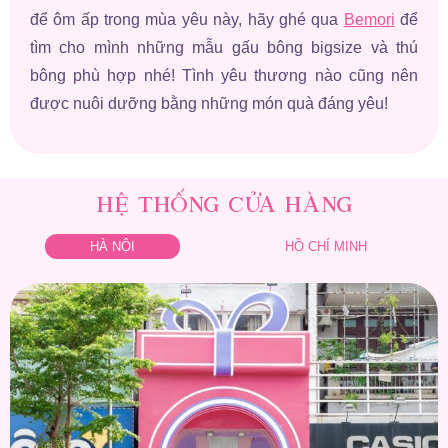
để ôm ấp trong mùa yêu này, hãy ghé qua
Bemori
để
tìm cho mình những mẫu gấu bông bigsize và thú
bông phù hợp nhé! Tình yêu thương nào cũng nên
được nuôi dưỡng bằng những món quà đáng yêu!
HỆ THỐNG CỬA HÀNG
HÀ NỘI
HỒ CHÍ MINH