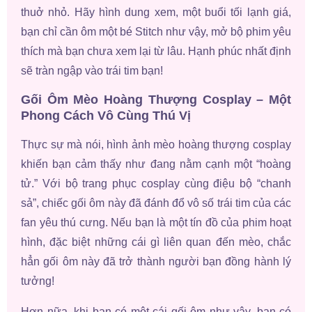
thuở nhỏ. Hãy hình dung xem, một buổi tối lạnh giá,
bạn chỉ cần ôm một bé Stitch như vậy, mở bộ phim yêu
thích mà bạn chưa xem lại từ lâu. Hạnh phúc nhất định
sẽ tràn ngập vào trái tim bạn!
Gối Ôm Mèo Hoàng Thượng Cosplay – Một
Phong Cách Vô Cùng Thú Vị
Thực sự mà nói, hình ảnh mèo hoàng thượng cosplay
khiến bạn cảm thấy như đang nằm cạnh một “hoàng
tử.” Với bộ trang phục cosplay cùng điệu bộ “chanh
sả”, chiếc gối ôm này đã đánh đổ vô số trái tim của các
fan yêu thú cưng. Nếu bạn là một tín đồ của phim hoạt
hình, đặc biệt những cái gì liên quan đến mèo, chắc
hẳn gối ôm này đã trở thành người bạn đồng hành lý
tưởng!
Hơn nữa, khi bạn có một cái gối ôm như vậy, bạn có