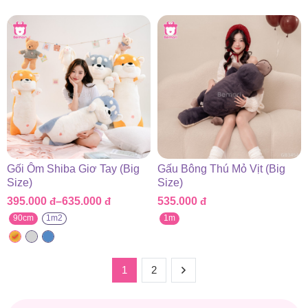
525.000 đ
đến
755.000 đ
Gối Ôm Shiba Giơ Tay (Big
Gấu Bông Thú Mỏ Vịt (Big
Size)
Size)
395.000
đ
–
635.000
đ
535.000
đ
Khoảng
giá:
90cm
1m2
1m
từ
395.000 đ
đến
635.000 đ
1
2