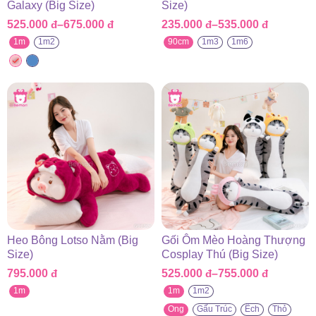
Galaxy (Big Size)
Size)
525.000
đ
–
675.000
đ
235.000
đ
–
535.000
đ
Khoảng
Khoảng
giá:
giá:
1m
1m2
90cm
1m3
1m6
từ
từ
525.000 đ
235.000 đ
đến
đến
675.000 đ
535.000 đ
Heo Bông Lotso Nằm (Big
Gối Ôm Mèo Hoàng Thượng
Size)
Cosplay Thú (Big Size)
795.000
đ
525.000
đ
–
755.000
đ
Khoảng
giá:
1m
1m
1m2
từ
Ong
Gấu Trúc
Ếch
Thỏ