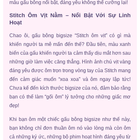
mẫu gấu bông nổi bật, đáng yêu không thể cưỡng lại!
Stitch Ôm Vịt Nằm – Nổi Bật Với Sự Linh
Hoạt
Chao ôi, gấu bông bigsize “Stitch ôm vịt” có gì mà
khiến người ta mê mẩn đến thế? Đầu tiên, màu xanh
biển của gấu khiến người ta cảm thấy dịu mắt hơn sau
những giờ làm việc căng thẳng. Hình ảnh chú vịt vàng
đáng yêu được ôm trọn trong vòng tay của Stitch mang
đến cảm giác muốn “xoa xoa” và ôm ngay lập tức!
Chưa kể đến kích thước bigsize của nó, đảm bảo rằng
bạn có thể làm “gối ôm” lý tưởng cho những giấc mơ
đẹp!
Khi bạn ôm một chiếc gấu bông bigsize như thế này,
bạn không chỉ đơn thuần ôm nó vào lòng mà còn ôm
cả những ký ức, những bộ phim hoạt hình đáng yêu từ