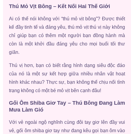
Thú Mỏ Vịt Bông – Kết Nối Hai Thế Giới
Ai có thể nói không với “thú mỏ vịt bông”? Được thiết
kế đầy tinh tế và đáng yêu, thú mỏ vịt thú vị này không
chỉ giúp bạn có thêm một người bạn đồng hành mà
còn là một khởi đầu đáng yêu cho mọi buổi tối thư
giãn.
Thú vị hơn, bạn có biết rằng hình dạng siêu độc đáo
của nó là một sự kết hợp giữa nhiều nhân vật hoạt
hình khác nhau? Thực sự, bạn không thể chịu nổi tình
trạng không có một bé mỏ vịt bên cạnh đâu!
Gối Ôm Shiba Giơ Tay – Thú Bông Đang Làm
Mưa Làm Gió
Với vẻ ngoài ngộ nghĩnh cùng đôi tay giơ lên đầy vui
vẻ, gối ôm shiba giơ tay như đang kêu gọi bạn ôm vào