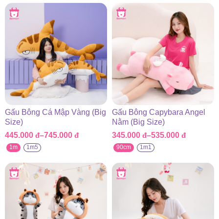
Gấu Bông Cá Mập Vàng (Big
Gấu Bông Capybara Angel
Size)
Nằm (Big Size)
445.000
đ
–
745.000
đ
345.000
đ
–
535.000
đ
Khoảng
Khoảng
giá:
giá:
1m
1m5
90cm
1m1
từ
từ
445.000 đ
345.000 đ
đến
đến
745.000 đ
535.000 đ