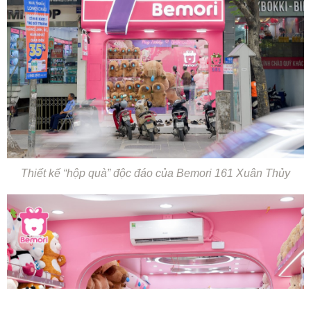
Thiết kế “hộp quà” độc đáo của Bemori 161 Xuân Thủy