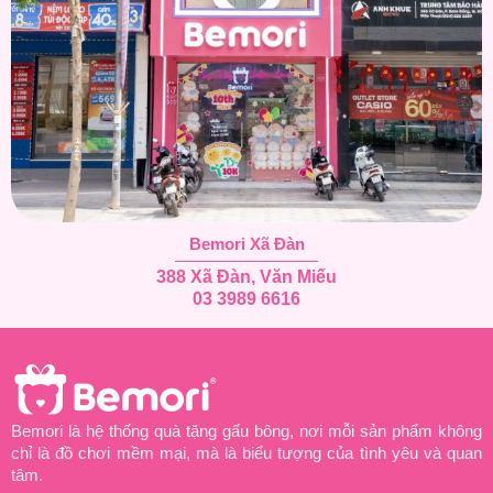
Bemori Xã Đàn
388 Xã Đàn, Văn Miếu
03 3989 6616
Bemori là hệ thống quà tặng gấu bông, nơi mỗi sản phẩm không
chỉ là đồ chơi mềm mại, mà là biểu tượng của tình yêu và quan
tâm.