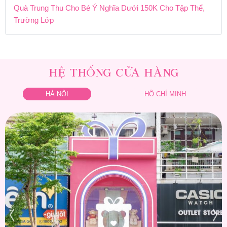
Quà Trung Thu Cho Bé Ý Nghĩa Dưới 150K Cho Tập Thể,
Trường Lớp
HỆ THỐNG CỬA HÀNG
HÀ NỘI
HỒ CHÍ MINH