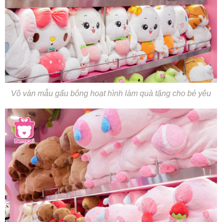
Vô vàn mẫu gấu bông hoạt hình làm quà tặng cho bé yêu