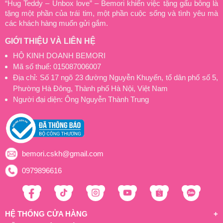
“Hug Teddy – Unbox love” – Bemori khiến việc tặng gấu bông là
tặng một phần của trái tim, một phần cuộc sống và tình yêu mà
các khách hàng muốn gửi gắm.
GIỚI THIỆU VÀ LIÊN HỆ
HỘ KINH DOANH BEMORI
Mã số thuế: 015087006007
Địa chỉ: Số 17 ngõ 23 đường Nguyễn Khuyến, tổ dân phố số 5,
Phường Hà Đông, Thành phố Hà Nội, Việt Nam
Người đại diện: Ông Nguyễn Thành Trung
bemori.cskh@gmail.com
0979896616
HỆ THỐNG CỬA HÀNG