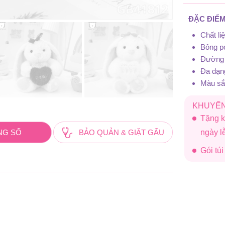
ĐẶC ĐIỂM
Chất l
Bông po
Đường 
Đa dạn
Màu sắc
KHUYẾN
Tặng k
ngày 
NG SỐ
BẢO QUẢN & GIẶT GẤU
Gói tú