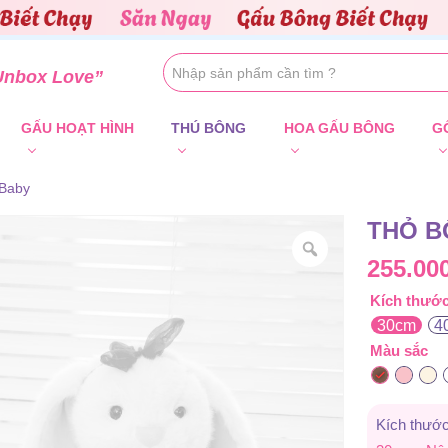
Unbox Love”
GẤU HOẠT HÌNH
THÚ BÔNG
HOA GẤU BÔNG
G
Baby
THỎ B
255.00
Kích thướ
30cm
4
Màu sắc
Kích thước