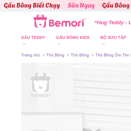
Skip to content
“Hug Teddy - 
GẤU TEDDY
GẤU BÔNG KIDS
BỘ SƯU TẬP
Trang chủ
Thú Bông
Thỏ Bông
Thỏ Bông Ôm Tim 