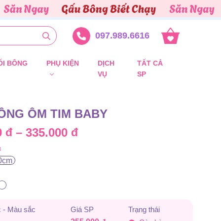
097.989.6616
ỐI BÔNG
PHỤ KIỆN
DỊCH
TẤT CẢ
VỤ
SP
ÔNG ÔM TIM BABY
Khoảng
0
đ
–
335.000
đ
c
giá:
0cm
từ
255.000 đ
đến
 - Màu sắc
Giá SP
Trạng thái