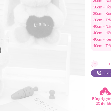
30cm - Nâ
30cm - Hồ
30cm - K
30cm - Tr
40cm - Nâ
40cm - Hồ
40cm - K
40cm - Tr
0979
Bông Nguyên
3D tinh kh