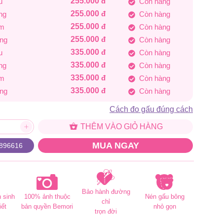
255.000
đ
u
Còn hàng
335.000 đ
255.000
đ
ng
Còn hàng
255.000
đ
em
Còn hàng
255.000
đ
ắng
Còn hàng
335.000
đ
u
Còn hàng
335.000
đ
ng
Còn hàng
335.000
đ
em
Còn hàng
335.000
đ
ắng
Còn hàng
Cách đo gấu đúng cách
THÊM VÀO GIỎ HÀNG
MUA NGAY
896616
Bảo hành đường
 sinh
100% ảnh thuộc
Nén gấu bông
chỉ
iết
bản quyền Bemori
nhỏ gọn
trọn đời