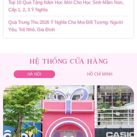
Top 10 Quà Tặng Năm Học Mới Cho Học Sinh Mầm Non,
Cấp 1, 2, 3 Ý Nghĩa
Quà Trung Thu 2026 Ý Nghĩa Cho Mọi Đối Tượng: Người
Yêu, Trẻ Nhỏ, Gia Đình
HỆ THỐNG CỬA HÀNG
HÀ NỘI
HỒ CHÍ MINH