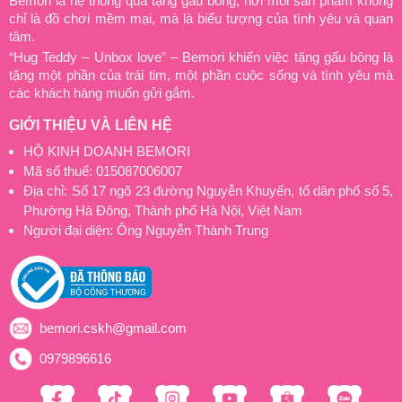
Bemori là hệ thống quà tặng gấu bông, nơi mỗi sản phẩm không
chỉ là đồ chơi mềm mại, mà là biểu tượng của tình yêu và quan
tâm.
“Hug Teddy – Unbox love” – Bemori khiến việc tặng gấu bông là
tặng một phần của trái tim, một phần cuộc sống và tình yêu mà
các khách hàng muốn gửi gắm.
GIỚI THIỆU VÀ LIÊN HỆ
HỘ KINH DOANH BEMORI
Mã số thuế: 015087006007
Địa chỉ: Số 17 ngõ 23 đường Nguyễn Khuyến, tổ dân phố số 5,
Phường Hà Đông, Thành phố Hà Nội, Việt Nam
Người đại diện: Ông Nguyễn Thành Trung
bemori.cskh@gmail.com
0979896616