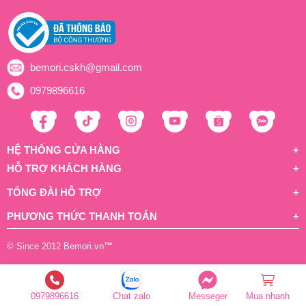
bemori.cskh@gmail.com
0979896616
HỆ THỐNG CỬA HÀNG
HỖ TRỢ KHÁCH HÀNG
TỔNG ĐÀI HỖ TRỢ
PHƯƠNG THỨC THANH TOÁN
© Since 2012
Bemori.vn
™
0979896616
Chat zalo
Messeger
Mua nhanh