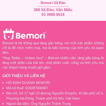
Bemori Xã Đàn
388 Xã Đàn, Văn Miếu
03 3989 6616
Bemori là hệ thống quà tặng gấu bông, nơi mỗi sản phẩm không
chỉ là đồ chơi mềm mại, mà là biểu tượng của tình yêu và quan
tâm.
“Hug Teddy – Unbox love” – Bemori khiến việc tặng gấu bông là
tặng một phần của trái tim, một phần cuộc sống và tình yêu mà
các khách hàng muốn gửi gắm.
GIỚI THIỆU VÀ LIÊN HỆ
HỘ KINH DOANH BEMORI
Mã số thuế: 015087006007
Địa chỉ: Số 17 ngõ 23 đường Nguyễn Khuyến, tổ dân phố số 5,
Phường Hà Đông, Thành phố Hà Nội, Việt Nam
Người đại diện: Ông Nguyễn Thành Trung