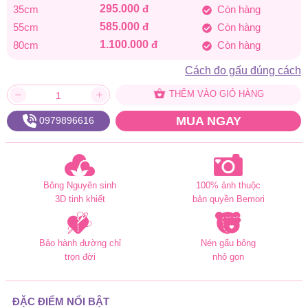
295.000
đ
35cm
Còn hàng
đến
585.000
đ
55cm
Còn hàng
1.100.000
đ
80cm
Còn hàng
1.100.000 đ
Cách đo gấu đúng cách
THÊM VÀO GIỎ HÀNG
MUA NGAY
0979896616
Bông Nguyên sinh
100% ảnh thuộc
3D tinh khiết
bản quyền Bemori
Bảo hành đường chỉ
Nén gấu bông
trọn đời
nhỏ gọn
ĐẶC ĐIỂM NỔI BẬT