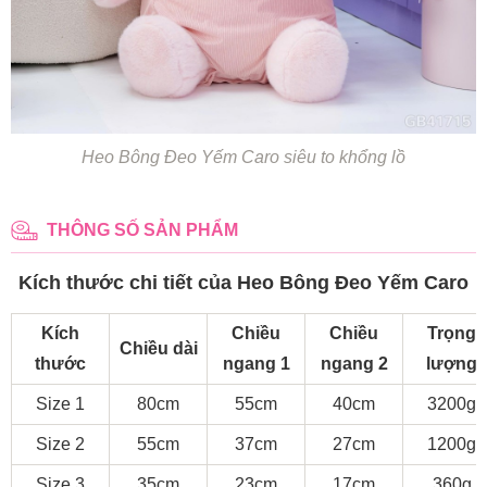
Heo Bông Đeo Yếm Caro siêu to khổng lồ
THÔNG SỐ SẢN PHẨM
Kích thước chi tiết của Heo Bông Đeo Yếm Caro
Kích
Chiều
Chiều
Trọng
Chiều dài
thước
ngang 1
ngang 2
lượng
Size 1
80cm
55cm
40cm
3200g
Size 2
55cm
37cm
27cm
1200g
Size 3
35cm
23cm
17cm
360g