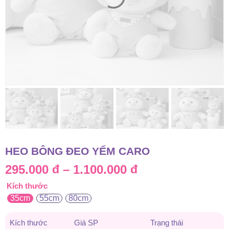
HEO BÔNG ĐEO YẾM CARO
Khoảng
295.000
đ
–
1.100.000
đ
Kích thước
giá:
35cm
55cm
80cm
từ
Kích thước
Giá SP
Trạng thái
295.000 đ