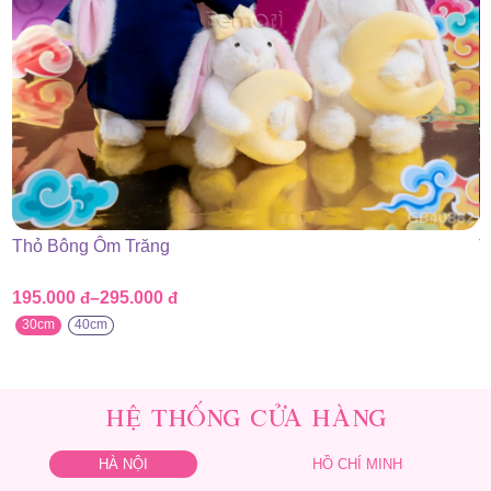
Thỏ Bông Ôm Trăng
T
195.000
đ
–
295.000
đ
1
Khoảng
K
giá:
g
30cm
40cm
từ
t
195.000 đ
1
đến
đ
295.000 đ
2
HỆ THỐNG CỬA HÀNG
HÀ NỘI
HỒ CHÍ MINH