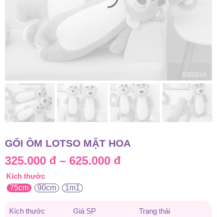
GỐI ÔM LOTSO MẶT HOA
Khoảng
325.000
đ
–
625.000
đ
Kích thước
giá:
75cm
90cm
1m1
từ
Kích thước
Giá SP
Trạng thái
325.000 đ