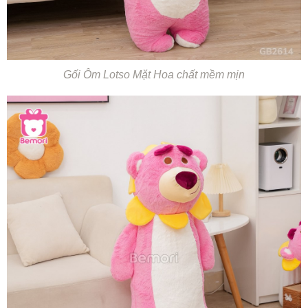
Gối Ôm Lotso Mặt Hoa chất mềm mịn