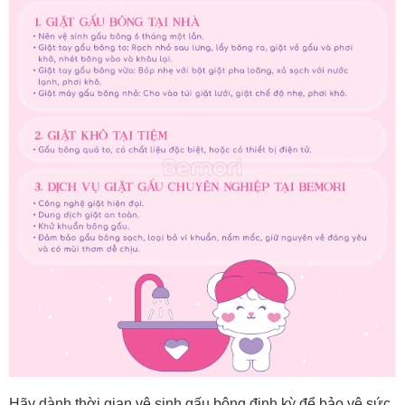
Hãy dành thời gian vệ sinh gấu bông định kỳ để bảo vệ sức