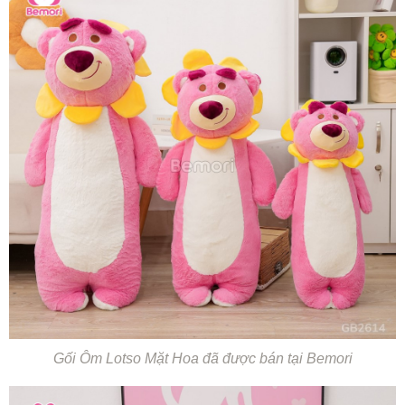
Gối Ôm Lotso Mặt Hoa đã được bán tại Bemori