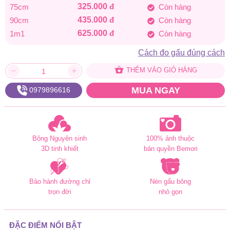
325.000
đ
75cm
Còn hàng
đến
435.000
đ
90cm
Còn hàng
625.000
đ
1m1
Còn hàng
625.000 đ
Cách đo gấu đúng cách
THÊM VÀO GIỎ HÀNG
MUA NGAY
0979896616
Bông Nguyên sinh
100% ảnh thuộc
3D tinh khiết
bản quyền Bemori
Bảo hành đường chỉ
Nén gấu bông
trọn đời
nhỏ gọn
ĐẶC ĐIỂM NỔI BẬT