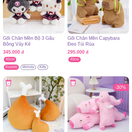
Gối Chăn Mền Bộ 3 Gấu
Gối Chăn Mền Capybara
Bông Váy Kẻ
Đeo Túi Rùa
345.000
đ
295.000
đ
40cm
40cm
Kuromi
Melody
Kitty
-30%