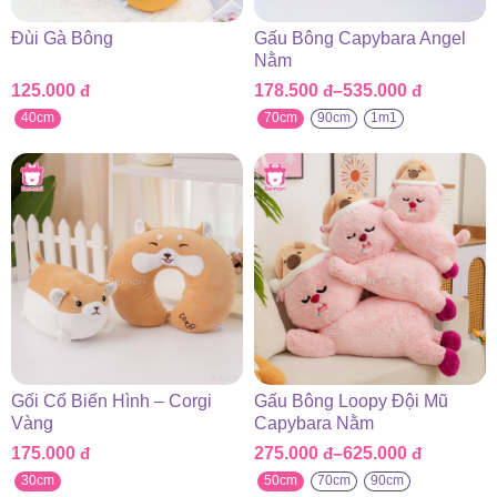
Đùi Gà Bông
Gấu Bông Capybara Angel
Nằm
125.000
đ
178.500
đ
–
535.000
đ
Khoảng
giá:
40cm
70cm
90cm
1m1
từ
178.500 đ
đến
535.000 đ
Gối Cổ Biến Hình – Corgi
Gấu Bông Loopy Đội Mũ
Vàng
Capybara Nằm
175.000
đ
275.000
đ
–
625.000
đ
Khoảng
giá:
30cm
50cm
70cm
90cm