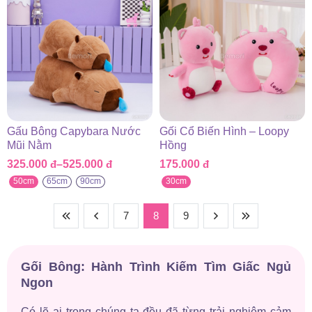
Gấu Bông Capybara Nước
Gối Cổ Biến Hình – Loopy
Mũi Nằm
Hồng
325.000
đ
–
525.000
đ
175.000
đ
Khoảng
giá:
50cm
65cm
90cm
30cm
từ
325.000 đ
7
8
9
đến
525.000 đ
Gối Bông: Hành Trình Kiếm Tìm Giấc Ngủ
Ngon
Có lẽ ai trong chúng ta đều đã từng trải nghiệm cảm