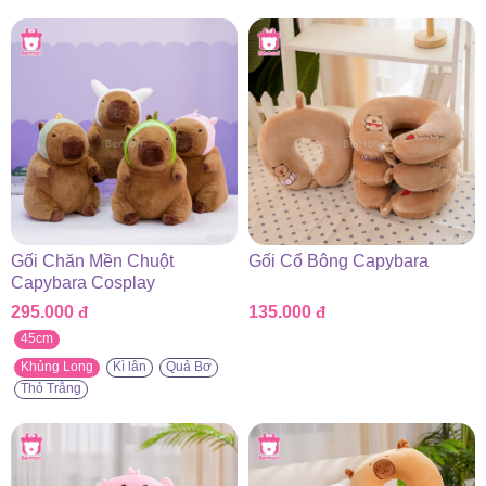
từ
275.000 đ
đến
625.000 đ
Gối Chăn Mền Chuột
Gối Cổ Bông Capybara
Capybara Cosplay
295.000
đ
135.000
đ
45cm
Khủng Long
Kì lân
Quả Bơ
Thỏ Trắng