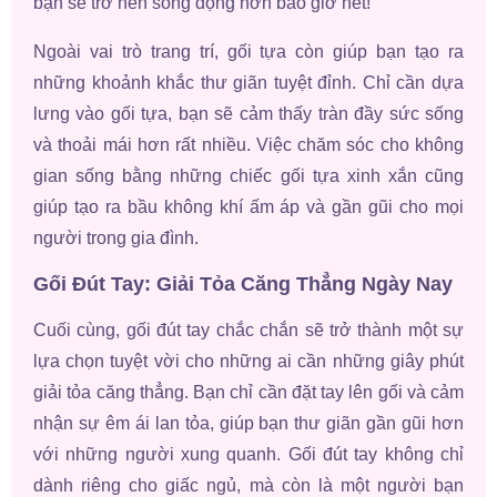
bạn sẽ trở nên sống động hơn bao giờ hết!
Ngoài vai trò trang trí, gối tựa còn giúp bạn tạo ra
những khoảnh khắc thư giãn tuyệt đỉnh. Chỉ cần dựa
lưng vào gối tựa, bạn sẽ cảm thấy tràn đầy sức sống
và thoải mái hơn rất nhiều. Việc chăm sóc cho không
gian sống bằng những chiếc gối tựa xinh xắn cũng
giúp tạo ra bầu không khí ấm áp và gần gũi cho mọi
người trong gia đình.
Gối Đút Tay: Giải Tỏa Căng Thẳng Ngày Nay
Cuối cùng, gối đút tay chắc chắn sẽ trở thành một sự
lựa chọn tuyệt vời cho những ai cần những giây phút
giải tỏa căng thẳng. Bạn chỉ cần đặt tay lên gối và cảm
nhận sự êm ái lan tỏa, giúp bạn thư giãn gần gũi hơn
với những người xung quanh. Gối đút tay không chỉ
dành riêng cho giấc ngủ, mà còn là một người bạn