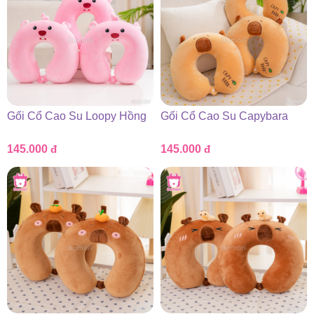
Gối Cổ Cao Su Loopy Hồng
Gối Cổ Cao Su Capybara
145.000
đ
145.000
đ