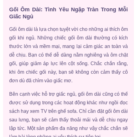
Gối Ôm Dài: Tình Yêu Ngập Tràn Trong Mỗi
Giấc Ngủ
Gối ôm dài là lựa chọn tuyệt vời cho những ai thích ôm
gối khi ngủ. Những chiếc gối ôm dài thường có kích
thước lớn và mềm mại, mang lại cảm giác an toàn và
dễ chịu. Bạn có thể dễ dàng nằm nghiêng và ôm chặt
gối, giúp giảm áp lực lên cột sống. Chắc chắn rằng,
khi ôm chiếc gối này, bạn sẽ không còn cảm thấy cô
đơn dù đã chìm vào giấc mơ.
Bên cạnh việc hỗ trợ giấc ngủ, gối ôm dài cũng có thể
được sử dụng trong các hoạt động khác như ngồi đọc
sách hay xem TV trên ghế sofa. Chỉ cần đặt gối ôm dài
sau lưng, bạn sẽ cảm thấy thoải mái và dễ chịu ngay
lập tức. Một sản phẩm đa năng như vậy chắc chắn sẽ
làm hài lòng những ai yêu thích sự tiện lợi.