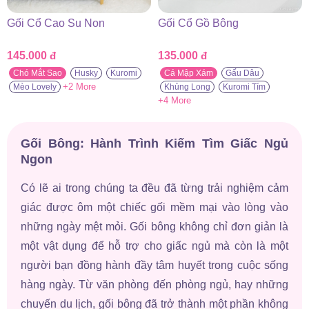
Gối Cổ Cao Su Non
Gối Cổ Gồ Bông
145.000
đ
135.000
đ
Chó Mắt Sao
Husky
Kuromi
Cá Mập Xám
Gấu Dâu
+2 More
Mèo Lovely
Khủng Long
Kuromi Tím
+4 More
Gối Bông: Hành Trình Kiếm Tìm Giấc Ngủ
Ngon
Có lẽ ai trong chúng ta đều đã từng trải nghiệm cảm
giác được ôm một chiếc gối mềm mại vào lòng vào
những ngày mệt mỏi. Gối bông không chỉ đơn giản là
một vật dụng để hỗ trợ cho giấc ngủ mà còn là một
người bạn đồng hành đầy tâm huyết trong cuộc sống
hàng ngày. Từ văn phòng đến phòng ngủ, hay những
chuyến du lịch, gối bông đã trở thành một phần không