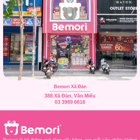
Bemori Xã Đàn
388 Xã Đàn, Văn Miếu
03 3989 6616
Bemori là hệ thống quà tặng gấu bông, nơi mỗi sản phẩm không