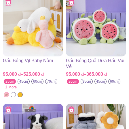
Gấu Bông Vịt Baby Nằm
Gấu Bông Quả Dưa Hấu Vui
Vẻ
95.000
đ
–
525.000
đ
95.000
đ
–
365.000
đ
Khoảng
Khoảng
giá:
giá:
25cm
45cm
60cm
70cm
20cm
35cm
45cm
60cm
từ
từ
+1 More
95.000 đ
95.000 đ
đến
đến
525.000 đ
365.000 đ