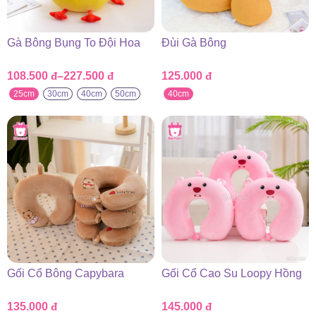
Gà Bông Bụng To Đội Hoa
Đùi Gà Bông
108.500
đ
–
227.500
đ
125.000
đ
Khoảng
giá:
25cm
30cm
40cm
50cm
40cm
từ
108.500 đ
đến
227.500 đ
Gối Cổ Bông Capybara
Gối Cổ Cao Su Loopy Hồng
135.000
đ
145.000
đ