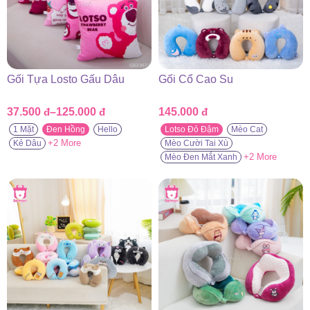
Gối Tựa Losto Gấu Dâu
Gối Cổ Cao Su
37.500
đ
–
125.000
đ
145.000
đ
Khoảng
giá:
1 Mặt
Đen Hồng
Hello
Lotso Đỏ Đậm
Mèo Cat
từ
+2 More
Kẻ Dâu
Mèo Cười Tai Xù
37.500 đ
+2 More
Mèo Đen Mắt Xanh
đến
125.000 đ