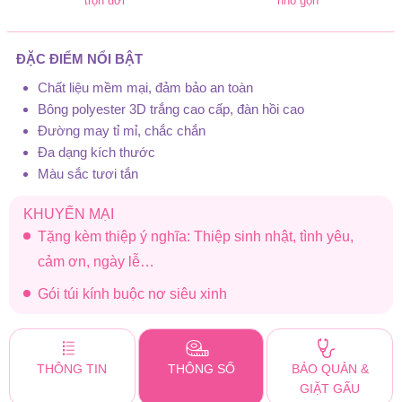
trọn đời
nhỏ gọn
ĐẶC ĐIỂM NỔI BẬT
Chất liệu mềm mại, đảm bảo an toàn
Bông polyester 3D trắng cao cấp, đàn hồi cao
Đường may tỉ mỉ, chắc chắn
Đa dạng kích thước
Màu sắc tươi tắn
KHUYẾN MẠI
Tặng kèm thiệp ý nghĩa: Thiệp sinh nhật, tình yêu,
cảm ơn, ngày lễ…
Gói túi kính buộc nơ siêu xinh
THÔNG TIN
THÔNG SỐ
BẢO QUẢN &
GIẶT GẤU