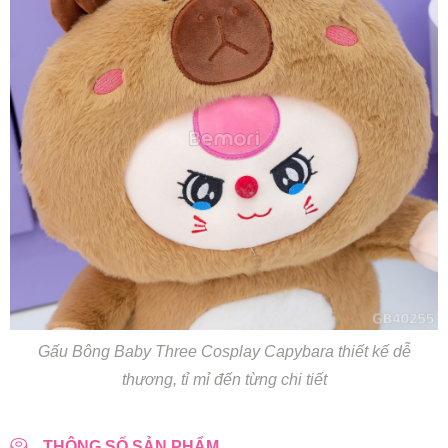
Gấu Bông Baby Three Cosplay Capybara thiết kế dễ
thương, tỉ mỉ đến từng chi tiết
THÔNG SỐ SẢN PHẨM