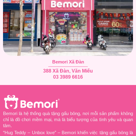
Bemori Xã Đàn
388 Xã Đàn, Văn Miếu
03 3989 6616
Bemori là hệ thống quà tặng gấu bông, nơi mỗi sản phẩm không
chỉ là đồ chơi mềm mại, mà là biểu tượng của tình yêu và quan
tâm.
“Hug Teddy – Unbox love” – Bemori khiến việc tặng gấu bông là