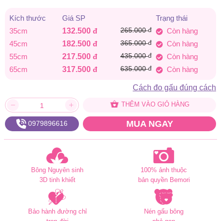
từ
Kích thước
Giá SP
Trạng thái
132.500 đ
đ
35cm
132.500
đ
265.000
Còn hàng
đến
đ
45cm
182.500
đ
365.000
Còn hàng
đ
55cm
217.500
đ
435.000
Còn hàng
317.500 đ
đ
65cm
317.500
đ
635.000
Còn hàng
Cách đo gấu đúng cách
THÊM VÀO GIỎ HÀNG
MUA NGAY
0979896616
Bông Nguyên sinh
100% ảnh thuộc
3D tinh khiết
bản quyền Bemori
Bảo hành đường chỉ
Nén gấu bông