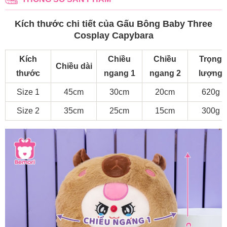
Kích thước chi tiết của Gấu Bông Baby Three
Cosplay Capybara
Kích
Chiều
Chiều
Trọng
Chiều dài
thước
ngang 1
ngang 2
lượng
Size 1
45cm
30cm
20cm
620g
Size 2
35cm
25cm
15cm
300g