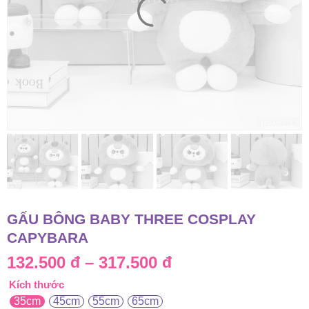
GẤU BÔNG BABY THREE COSPLAY
CAPYBARA
Khoảng
132.500
đ
–
317.500
đ
Kích thước
giá:
35cm
45cm
55cm
65cm