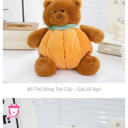
Bộ Thú Bông Trái Cây – Gấu Bí Ngô