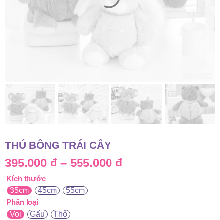
THÚ BÔNG TRÁI CÂY
Khoảng
395.000
đ
–
555.000
đ
Kích thước
giá:
35cm
45cm
55cm
từ
Phân loại
Voi
Gấu
Thỏ
395.000 đ