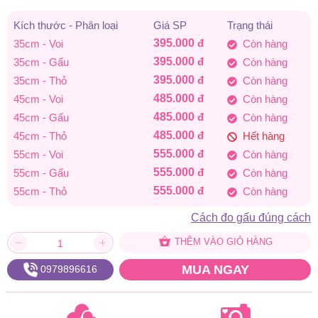
đến
Kích thước - Phân loại
Giá SP
Trạng thái
395.000
đ
35cm - Voi
Còn hàng
555.000 đ
395.000
đ
35cm - Gấu
Còn hàng
395.000
đ
35cm - Thỏ
Còn hàng
485.000
đ
45cm - Voi
Còn hàng
485.000
đ
45cm - Gấu
Còn hàng
485.000
đ
45cm - Thỏ
Hết hàng
555.000
đ
55cm - Voi
Còn hàng
555.000
đ
55cm - Gấu
Còn hàng
555.000
đ
55cm - Thỏ
Còn hàng
Cách đo gấu đúng cách
THÊM VÀO GIỎ HÀNG
MUA NGAY
0979896616