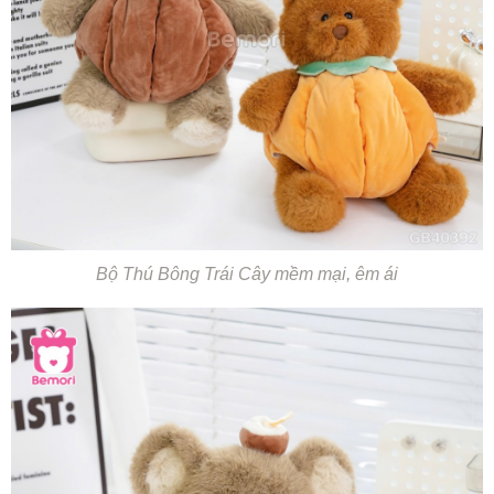
Bộ Thú Bông Trái Cây mềm mại, êm ái