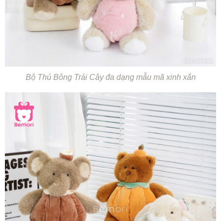
Bộ Thú Bông Trái Cây đa dạng mẫu mã xinh xắn