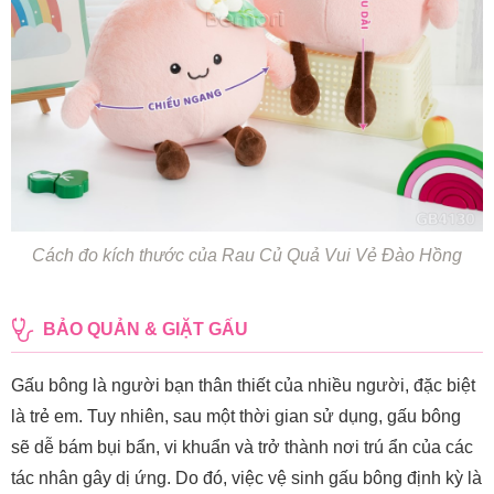
Cách đo kích thước của Rau Củ Quả Vui Vẻ Đào Hồng
BẢO QUẢN & GIẶT GẤU
Gấu bông là người bạn thân thiết của nhiều người, đặc biệt
là trẻ em. Tuy nhiên, sau một thời gian sử dụng, gấu bông
sẽ dễ bám bụi bẩn, vi khuẩn và trở thành nơi trú ẩn của các
tác nhân gây dị ứng. Do đó, việc vệ sinh gấu bông định kỳ là