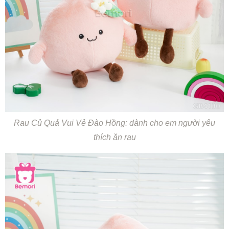
Rau Củ Quả Vui Vẻ Đào Hồng: dành cho em người yêu
thích ăn rau