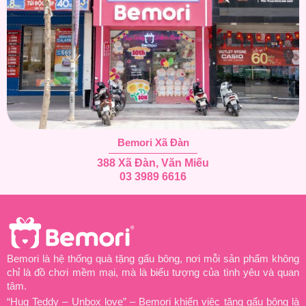
Bemori Xã Đàn
388 Xã Đàn, Văn Miếu
03 3989 6616
Bemori là hệ thống quà tặng gấu bông, nơi mỗi sản phẩm không
chỉ là đồ chơi mềm mại, mà là biểu tượng của tình yêu và quan
tâm.
“Hug Teddy – Unbox love” – Bemori khiến việc tặng gấu bông là