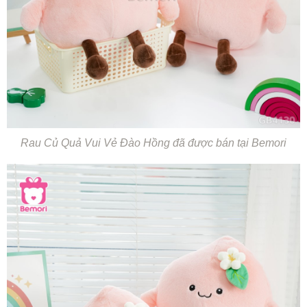
Rau Củ Quả Vui Vẻ Đào Hồng đã được bán tại Bemori