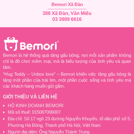
Bemori Xã Đàn
388 Xã Đàn, Văn Miếu
03 3989 6616
Bemori là hệ thống quà tặng gấu bông, nơi mỗi sản phẩm không
chỉ là đồ chơi mềm mại, mà là biểu tượng của tình yêu và quan
tâm.
“Hug Teddy – Unbox love” – Bemori khiến việc tặng gấu bông là
tặng một phần của trái tim, một phần cuộc sống và tình yêu mà
các khách hàng muốn gửi gắm.
GIỚI THIỆU VÀ LIÊN HỆ
HỘ KINH DOANH BEMORI
Mã số thuế: 015087006007
Địa chỉ: Số 17 ngõ 23 đường Nguyễn Khuyến, tổ dân phố số 5,
Phường Hà Đông, Thành phố Hà Nội, Việt Nam
Người đại diện: Ông Nguyễn Thành Trung