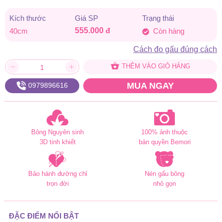
Kích thước
Giá SP
Trạng thái
555.000
đ
40cm
Còn hàng
Cách đo gấu đúng cách
THÊM VÀO GIỎ HÀNG
MUA NGAY
0979896616
Bông Nguyên sinh
100% ảnh thuộc
3D tinh khiết
bản quyền Bemori
Bảo hành đường chỉ
Nén gấu bông
trọn đời
nhỏ gọn
ĐẶC ĐIỂM NỔI BẬT