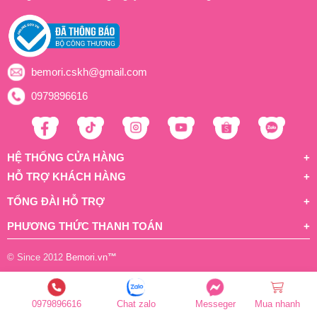
bemori.cskh@gmail.com
0979896616
HỆ THỐNG CỬA HÀNG
HỖ TRỢ KHÁCH HÀNG
TỔNG ĐÀI HỖ TRỢ
PHƯƠNG THỨC THANH TOÁN
© Since 2012
Bemori.vn
™
0979896616
Chat zalo
Messeger
Mua nhanh