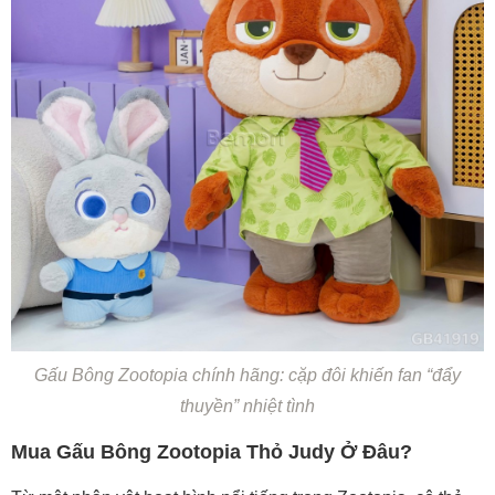
Gấu Bông Zootopia chính hãng: cặp đôi khiến fan “đẩy
thuyền” nhiệt tình
Mua Gấu Bông Zootopia Thỏ Judy Ở Đâu?