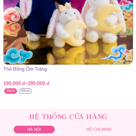
Thỏ Bông Ôm Trăng
T
195.000
đ
–
295.000
đ
1
Khoảng
K
giá:
g
30cm
40cm
từ
t
195.000 đ
1
đến
đ
295.000 đ
2
HỆ THỐNG CỬA HÀNG
HÀ NỘI
HỒ CHÍ MINH