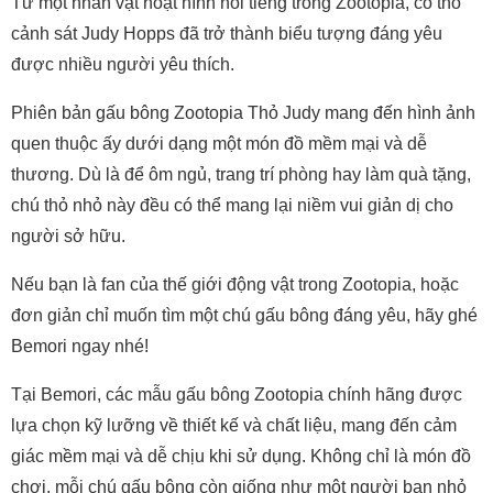
Từ một nhân vật hoạt hình nổi tiếng trong Zootopia, cô thỏ
cảnh sát Judy Hopps đã trở thành biểu tượng đáng yêu
được nhiều người yêu thích.
Phiên bản gấu bông Zootopia Thỏ Judy mang đến hình ảnh
quen thuộc ấy dưới dạng một món đồ mềm mại và dễ
thương. Dù là để ôm ngủ, trang trí phòng hay làm quà tặng,
chú thỏ nhỏ này đều có thể mang lại niềm vui giản dị cho
người sở hữu.
Nếu bạn là fan của thế giới động vật trong Zootopia, hoặc
đơn giản chỉ muốn tìm một chú gấu bông đáng yêu, hãy ghé
Bemori ngay nhé!
Tại Bemori, các mẫu gấu bông Zootopia chính hãng được
lựa chọn kỹ lưỡng về thiết kế và chất liệu, mang đến cảm
giác mềm mại và dễ chịu khi sử dụng. Không chỉ là món đồ
chơi, mỗi chú gấu bông còn giống như một người bạn nhỏ