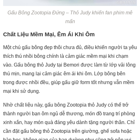
Gấu Bông Zootopia Đứng – Thỏ Judy khiến fan phim mê
mẩn
Chất Liệu Mềm Mại, Êm Ái Khi Ôm
Một chú gấu bông đẹp thôi chưa đủ, điều khiến người ta yêu
thích thú nhồi bông chính là cảm giác mềm mại khi chạm
vào. Gấu bông thỏ Judy tại Bemori được làm từ lớp vải lông
thú mịn, mang lại cảm giác êm ái khi ôm. Lớp bông bên
trong được nhồi đều, giúp gấu giữ form tốt nhưng vẫn mềm
mại khi sử dụng.
Nhờ chất liệu này, gấu bông Zootopia thỏ Judy có thể trở
thành người bạn ôm ngủ dễ thương, món đồ trang trí phòng
xinh xắn, hay món quà đáng yêu dành tặng người thân. Chỉ
cần đặt gấu bông thỏ Zootopia trên giường, ghế sofa hoặc
bàn học, không gian của bạn dường như cũng trở nên vui