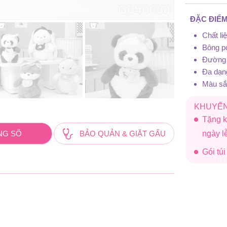
ĐẶC ĐIỂM
Chất l
Bông po
Đường 
Đa dạn
Màu sắc
KHUYẾN
Tặng k
ngày 
NG SỐ
BẢO QUẢN & GIẶT GẤU
Gói tú