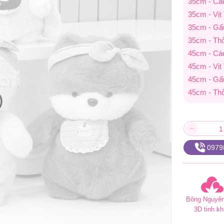
35cm - C
35cm - Vịt
35cm - Gấ
35cm - Th
45cm - C
45cm - Vịt
45cm - Gấ
45cm - Th
0979
Bông Nguyên
3D tinh kh