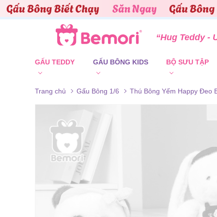
Skip to content
“Hug Teddy - 
GẤU TEDDY
GẤU BÔNG KIDS
BỘ SƯU TẬP
Trang chủ
Gấu Bông 1/6
Thú Bông Yếm Happy Đeo 