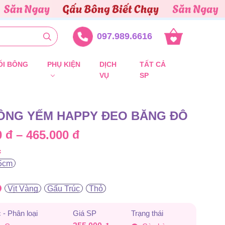
097.989.6616
ỐI BÔNG
PHỤ KIỆN
DỊCH
TẤT CẢ
VỤ
SP
ÔNG YẾM HAPPY ĐEO BĂNG ĐÔ
Khoảng
0
đ
–
465.000
đ
c
giá:
5cm
từ
Vịt Vàng
Gấu Trúc
Thỏ
355.000 đ
đến
 - Phân loại
Giá SP
Trạng thái