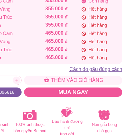
355.000
đ
áo Cam
Còn hàng
465.000 đ
355.000
đ
 Vàng
Hết hàng
355.000
đ
u Trúc
Hết hàng
355.000
đ
ỏ
Hết hàng
465.000
đ
áo Cam
Hết hàng
465.000
đ
 Vàng
Hết hàng
465.000
đ
u Trúc
Hết hàng
465.000
đ
ỏ
Hết hàng
Cách đo gấu đúng cách
THÊM VÀO GIỎ HÀNG
MUA NGAY
896616
Bảo hành đường
 sinh
100% ảnh thuộc
Nén gấu bông
chỉ
iết
bản quyền Bemori
nhỏ gọn
trọn đời