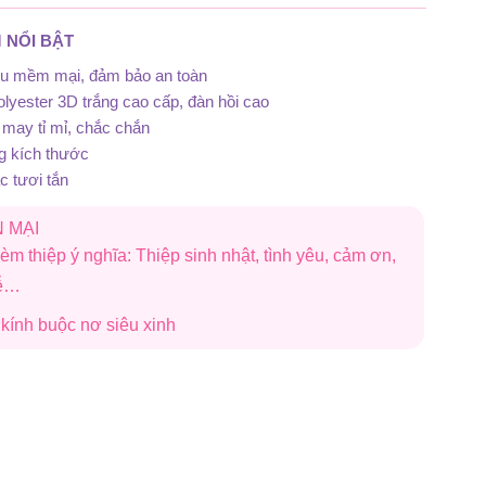
 NỔI BẬT
iệu mềm mại, đảm bảo an toàn
lyester 3D trắng cao cấp, đàn hồi cao
may tỉ mỉ, chắc chắn
g kích thước
 tươi tắn
 MẠI
èm thiệp ý nghĩa: Thiệp sinh nhật, tình yêu, cảm ơn,
lễ…
i kính buộc nơ siêu xinh