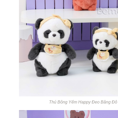
Thú Bông Yếm Happy Đeo Băng Đô là