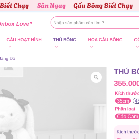
Unbox Love”
GẤU HOẠT HÌNH
THÚ BÔNG
HOA GẤU BÔNG
G
Băng Đô
THÚ B
355.00
Kích thướ
35cm
4
Phân loại
Cáo Cam
Kích thước