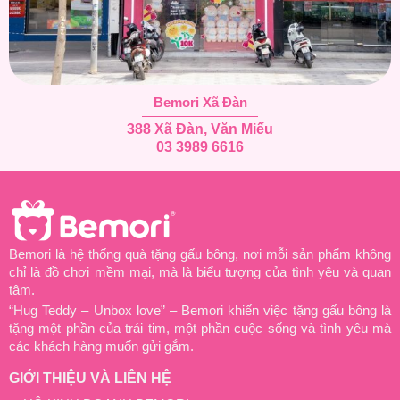
Bemori Xã Đàn
388 Xã Đàn, Văn Miếu
03 3989 6616
Bemori là hệ thống quà tặng gấu bông, nơi mỗi sản phẩm không
chỉ là đồ chơi mềm mại, mà là biểu tượng của tình yêu và quan
tâm.
“Hug Teddy – Unbox love” – Bemori khiến việc tặng gấu bông là
tặng một phần của trái tim, một phần cuộc sống và tình yêu mà
các khách hàng muốn gửi gắm.
GIỚI THIỆU VÀ LIÊN HỆ