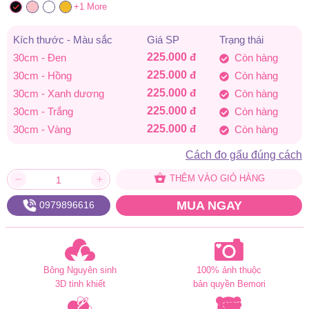
+1 More
Kích thước - Màu sắc
Giá SP
Trạng thái
225.000
đ
30cm - Đen
Còn hàng
225.000
đ
30cm - Hồng
Còn hàng
225.000
đ
30cm - Xanh dương
Còn hàng
225.000
đ
30cm - Trắng
Còn hàng
225.000
đ
30cm - Vàng
Còn hàng
Cách đo gấu đúng cách
THÊM VÀO GIỎ HÀNG
MUA NGAY
0979896616
Bông Nguyên sinh
100% ảnh thuộc
3D tinh khiết
bản quyền Bemori