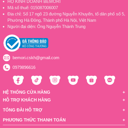
HỘ KINH DOANH BEMORI
Mã số thuế: 015087006007
Địa chỉ: Số 17 ngõ 23 đường Nguyễn Khuyến, tổ dân phố số 5,
Phường Hà Đông, Thành phố Hà Nội, Việt Nam
Người đại diện: Ông Nguyễn Thành Trung
bemori.cskh@gmail.com
0979896616
HỆ THỐNG CỬA HÀNG
HỖ TRỢ KHÁCH HÀNG
TỔNG ĐÀI HỖ TRỢ
PHƯƠNG THỨC THANH TOÁN