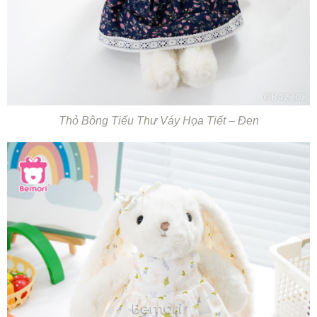
Thỏ Bông Tiểu Thư Váy Họa Tiết – Đen