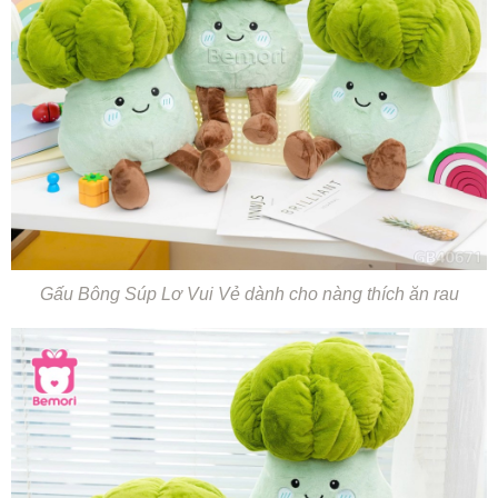
Gấu Bông Súp Lơ Vui Vẻ dành cho nàng thích ăn rau