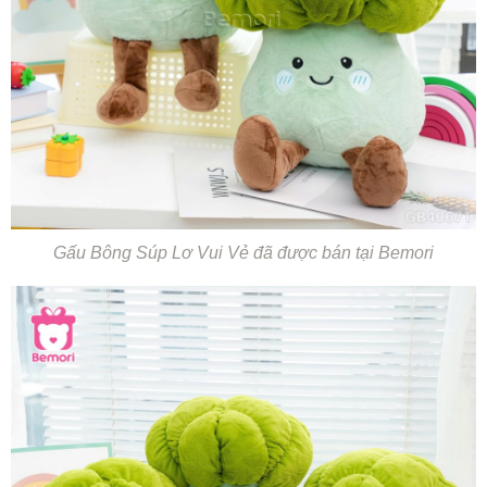
Gấu Bông Súp Lơ Vui Vẻ đã được bán tại Bemori