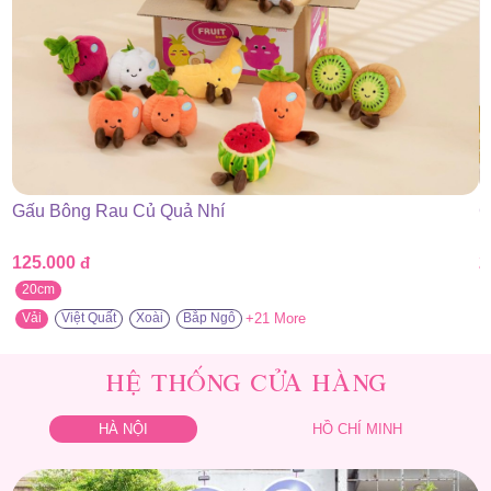
Gấu Bông Rau Củ Quả Nhí
G
125.000
đ
2
20cm
+21 More
Vải
Việt Quất
Xoài
Bắp Ngô
HỆ THỐNG CỬA HÀNG
HÀ NỘI
HỒ CHÍ MINH