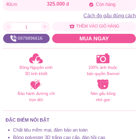
325.000
đ
40cm
Còn hàng
Cách đo gấu đúng cách
THÊM VÀO GIỎ HÀNG
MUA NGAY
0979896616
Bông Nguyên sinh
100% ảnh thuộc
3D tinh khiết
bản quyền Bemori
Bảo hành đường chỉ
Nén gấu bông
trọn đời
nhỏ gọn
ĐẶC ĐIỂM NỔI BẬT
Chất liệu mềm mại, đảm bảo an toàn
Bông polyester 3D trắng cao cấp, đàn hồi cao