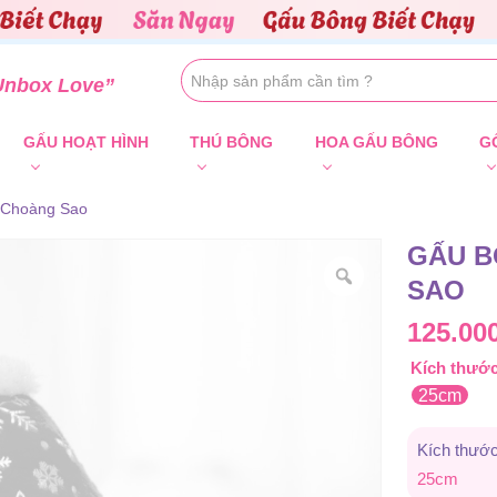
Unbox Love”
GẤU HOẠT HÌNH
THÚ BÔNG
HOA GẤU BÔNG
G
 Choàng Sao
GẤU B
SAO
125.00
Kích thướ
25cm
Kích thướ
25cm