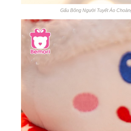
Gấu Bông Người Tuyết Áo Choàng