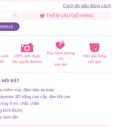
Cách đo gấu đúng cách
THÊM VÀO GIỎ HÀNG
896616
Bảo hành đường
 sinh
100% ảnh thuộc
Nén gấu bông
chỉ
iết
bản quyền Bemori
nhỏ gọn
trọn đời
 NỔI BẬT
iệu mềm mại, đảm bảo an toàn
lyester 3D trắng cao cấp, đàn hồi cao
may tỉ mỉ, chắc chắn
g kích thước
 tươi tắn