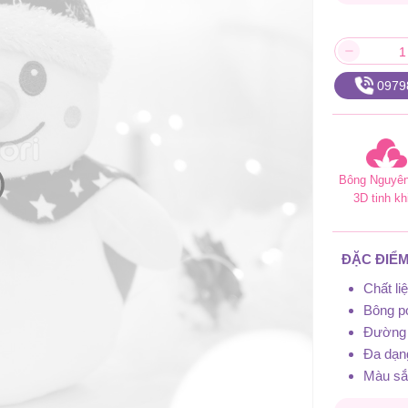
0979
Bông Nguyên
3D tinh kh
ĐẶC ĐIỂM
Chất l
Bông po
Đường 
Đa dạn
Màu sắc