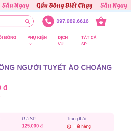
097.989.6616
ỐI BÔNG
PHỤ KIỆN
DỊCH
TẤT CẢ
VỤ
SP
ÔNG NGƯỜI TUYẾT ÁO CHOÀNG
0
đ
c
c
Giá SP
Trạng thái
125.000
đ
Hết hàng