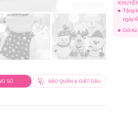
KHUYẾN
Tặng k
ngày 
Gói tú
NG SỐ
BẢO QUẢN & GIẶT GẤU