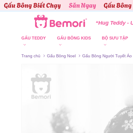
Skip to content
“Hug Teddy - 
GẤU TEDDY
GẤU BÔNG KIDS
BỘ SƯU TẬP
Trang chủ
Gấu Bông Noel
Gấu Bông Người Tuyết Áo