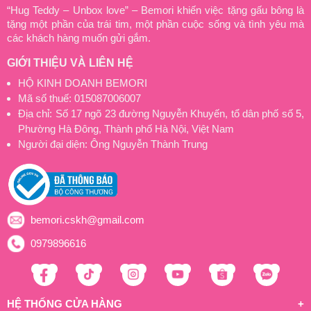
“Hug Teddy – Unbox love” – Bemori khiến việc tặng gấu bông là
tặng một phần của trái tim, một phần cuộc sống và tình yêu mà
các khách hàng muốn gửi gắm.
GIỚI THIỆU VÀ LIÊN HỆ
HỘ KINH DOANH BEMORI
Mã số thuế: 015087006007
Địa chỉ: Số 17 ngõ 23 đường Nguyễn Khuyến, tổ dân phố số 5,
Phường Hà Đông, Thành phố Hà Nội, Việt Nam
Người đại diện: Ông Nguyễn Thành Trung
bemori.cskh@gmail.com
0979896616
HỆ THỐNG CỬA HÀNG