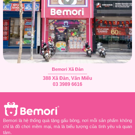
Bemori Xã Đàn
388 Xã Đàn, Văn Miếu
03 3989 6616
Bemori là hệ thống quà tặng gấu bông, nơi mỗi sản phẩm không
chỉ là đồ chơi mềm mại, mà là biểu tượng của tình yêu và quan
tâm.