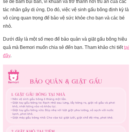
sẽ dễ bám bụi bẩn, vi khuẩn và trở thành nơi trú ẩn của các
tác nhân gây dị ứng. Do đó, việc vệ sinh gấu bông định kỳ là
vô cùng quan trọng để bảo vệ sức khỏe cho bạn và các bé
nhỏ.
Dưới đây là một số mẹo để bảo quản và giặt gấu bông hiệu
quả mà Bemori muốn chia sẻ đến bạn. Tham khảo chi tiết
tại
đây
.