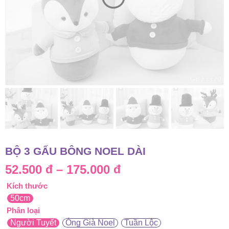
BỘ 3 GẤU BÔNG NOEL DÀI
Khoảng
52.500
đ
–
175.000
đ
Kích thước
giá:
50cm
từ
Phân loại
Người Tuyết
Ông Già Noel
Tuần Lộc
52.500 đ