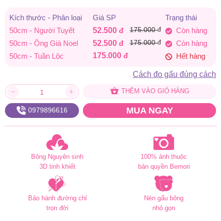
đến
Kích thước - Phân loại
Giá SP
Trạng thái
đ
50cm - Người Tuyết
52.500
đ
175.000
Còn hàng
175.000 đ
đ
50cm - Ông Già Noel
52.500
đ
175.000
Còn hàng
175.000
đ
50cm - Tuần Lộc
Hết hàng
Cách đo gấu đúng cách
THÊM VÀO GIỎ HÀNG
MUA NGAY
0979896616
Bông Nguyên sinh
100% ảnh thuộc
3D tinh khiết
bản quyền Bemori
Bảo hành đường chỉ
Nén gấu bông
trọn đời
nhỏ gọn