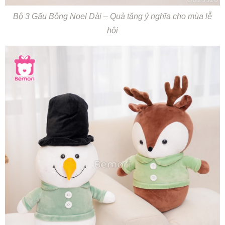
Bộ 3 Gấu Bông Noel Dài – Quà tặng ý nghĩa cho mùa lễ
hội