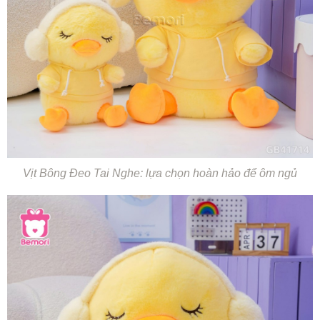
Vịt Bông Đeo Tai Nghe: lựa chọn hoàn hảo để ôm ngủ