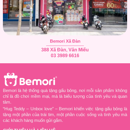
Bemori Xã Đàn
388 Xã Đàn, Văn Miếu
03 3989 6616
Bemori là hệ thống quà tặng gấu bông, nơi mỗi sản phẩm không
chỉ là đồ chơi mềm mại, mà là biểu tượng của tình yêu và quan
tâm.
“Hug Teddy – Unbox love” – Bemori khiến việc tặng gấu bông là
tặng một phần của trái tim, một phần cuộc sống và tình yêu mà
các khách hàng muốn gửi gắm.