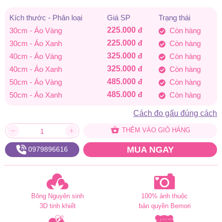
đến
Kích thước - Phân loại
Giá SP
Trạng thái
225.000
đ
30cm - Áo Vàng
Còn hàng
485.000 đ
225.000
đ
30cm - Áo Xanh
Còn hàng
325.000
đ
40cm - Áo Vàng
Còn hàng
325.000
đ
40cm - Áo Xanh
Còn hàng
485.000
đ
50cm - Áo Vàng
Còn hàng
485.000
đ
50cm - Áo Xanh
Còn hàng
Cách đo gấu đúng cách
THÊM VÀO GIỎ HÀNG
MUA NGAY
0979896616
Bông Nguyên sinh
100% ảnh thuộc
3D tinh khiết
bản quyền Bemori