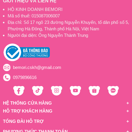
GIỚI THIỆU VÀ LIÊN HỆ
HỘ KINH DOANH BEMORI
Mã số thuế: 015087006007
Địa chỉ: Số 17 ngõ 23 đường Nguyễn Khuyến, tổ dân phố số 5,
Phường Hà Đông, Thành phố Hà Nội, Việt Nam
Người đại diện: Ông Nguyễn Thành Trung
bemori.cskh@gmail.com
0979896616
HỆ THỐNG CỬA HÀNG
HỖ TRỢ KHÁCH HÀNG
TỔNG ĐÀI HỖ TRỢ
PHƯƠNG THỨC THANH TOÁN