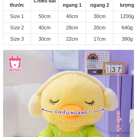
Chiều dài
thước
ngang 1
ngang 2
lượng
Size 1
50cm
40cm
30cm
1200g
Size 2
40cm
28cm
20cm
640g
Size 3
30cm
22cm
17cm
380g