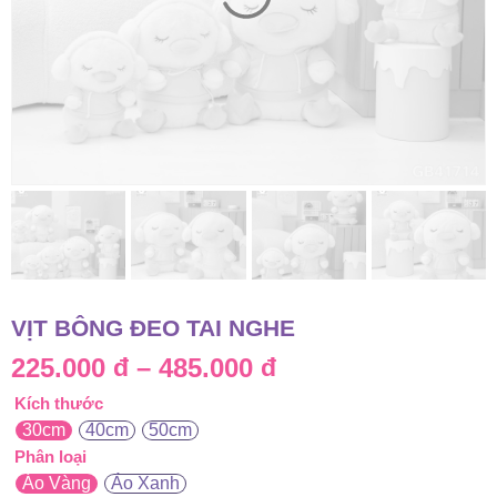
VỊT BÔNG ĐEO TAI NGHE
Khoảng
225.000
đ
–
485.000
đ
Kích thước
giá:
30cm
40cm
50cm
từ
Phân loại
Áo Vàng
Áo Xanh
225.000 đ