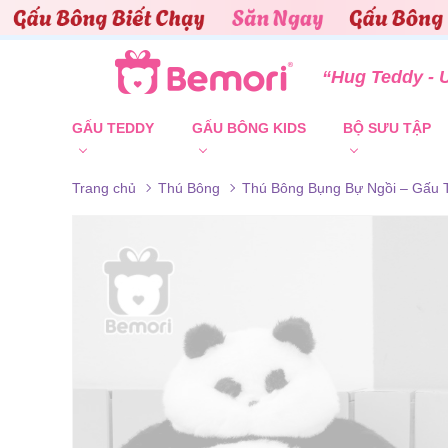
Skip to content
“Hug Teddy - 
GẤU TEDDY
GẤU BÔNG KIDS
BỘ SƯU TẬP
Trang chủ
Thú Bông
Thú Bông Bụng Bự Ngồi – Gấu 