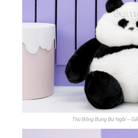
Thú Bông Bụng Bự Ngồi – Gấu