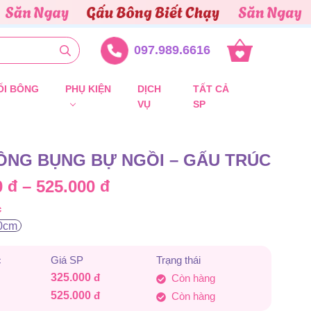
097.989.6616
ỐI BÔNG
PHỤ KIỆN
DỊCH
TẤT CẢ
VỤ
SP
ÔNG BỤNG BỰ NGỒI – GẤU TRÚC
Khoảng
0
đ
–
525.000
đ
c
giá:
0cm
từ
c
Giá SP
Trạng thái
325.000 đ
325.000
đ
Còn hàng
đến
525.000
đ
Còn hàng