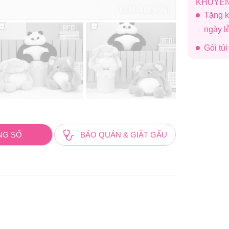
KHUYẾN
Tặng k
ngày 
Gói tú
NG SỐ
BẢO QUẢN & GIẶT GẤU