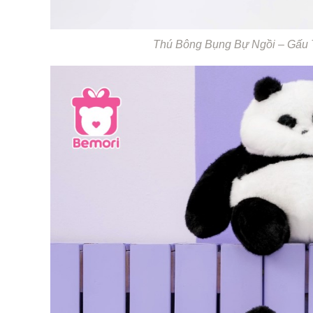
Thú Bông Bụng Bự Ngồi – Gấu T