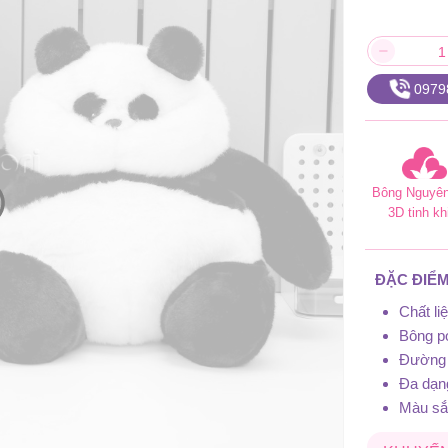
0979
Bông Nguyên
3D tinh kh
ĐẶC ĐIỂM
Chất l
Bông po
Đường 
Đa dạn
Màu sắc