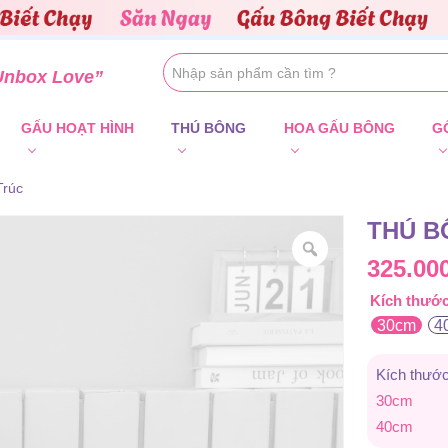
Unbox Love”
GẤU HOẠT HÌNH
THÚ BÔNG
HOA GẤU BÔNG
G
Trúc
THÚ B
325.00
Kích thướ
30cm
4
Kích thướ
30cm
40cm