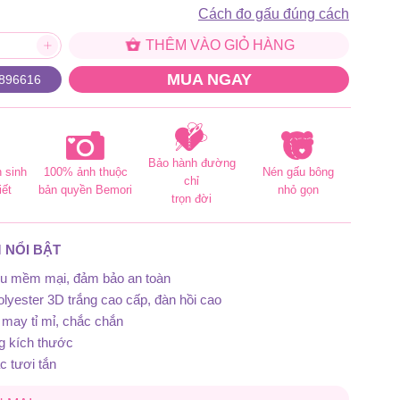
525.000 đ
Cách đo gấu đúng cách
THÊM VÀO GIỎ HÀNG
MUA NGAY
896616
Bảo hành đường
 sinh
100% ảnh thuộc
Nén gấu bông
chỉ
iết
bản quyền Bemori
nhỏ gọn
trọn đời
 NỔI BẬT
iệu mềm mại, đảm bảo an toàn
lyester 3D trắng cao cấp, đàn hồi cao
may tỉ mỉ, chắc chắn
g kích thước
 tươi tắn