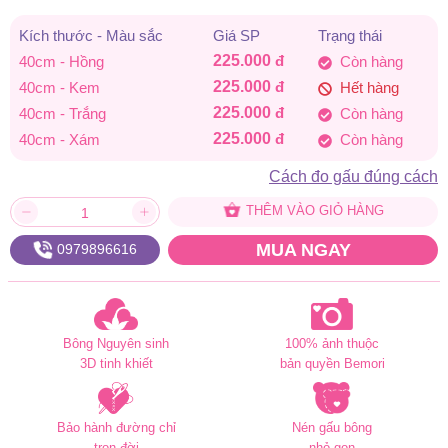
Kích thước - Màu sắc
Giá SP
Trạng thái
225.000
đ
40cm - Hồng
Còn hàng
225.000
đ
40cm - Kem
Hết hàng
225.000
đ
40cm - Trắng
Còn hàng
225.000
đ
40cm - Xám
Còn hàng
Cách đo gấu đúng cách
THÊM VÀO GIỎ HÀNG
MUA NGAY
0979896616
Bông Nguyên sinh
100% ảnh thuộc
3D tinh khiết
bản quyền Bemori
Bảo hành đường chỉ
Nén gấu bông
trọn đời
nhỏ gọn