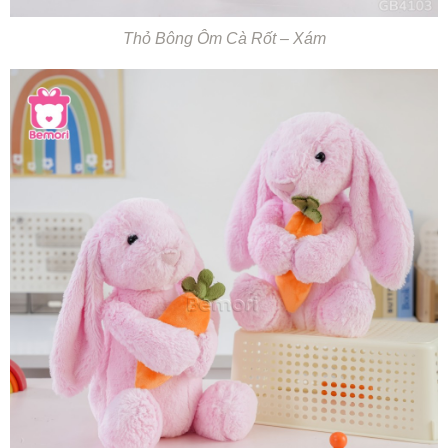
Thỏ Bông Ôm Cà Rốt – Xám