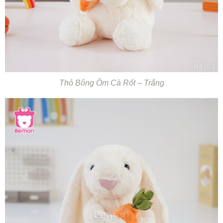
Thỏ Bông Ôm Cà Rốt – Trắng