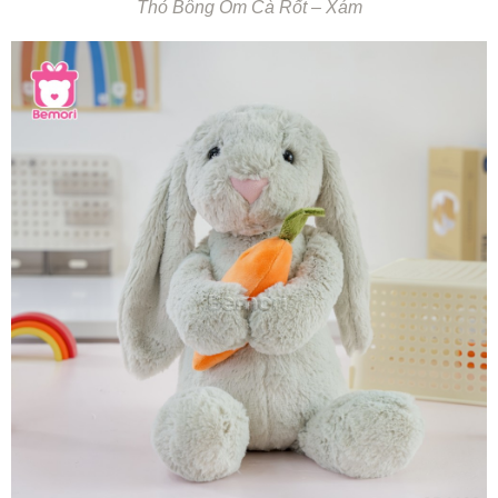
Thỏ Bông Ôm Cà Rốt – Xám