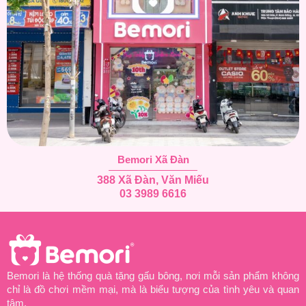
Bemori Xã Đàn
388 Xã Đàn, Văn Miếu
03 3989 6616
Bemori là hệ thống quà tặng gấu bông, nơi mỗi sản phẩm không
chỉ là đồ chơi mềm mại, mà là biểu tượng của tình yêu và quan
tâm.