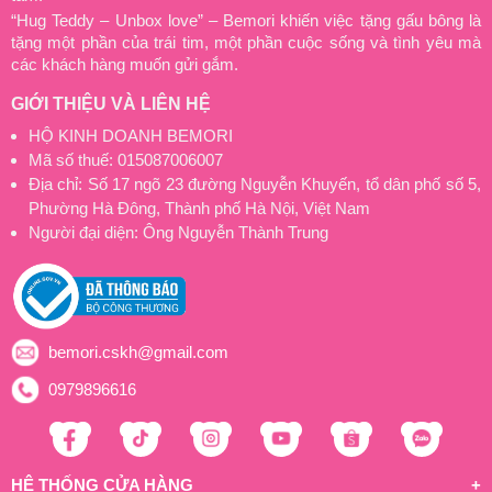
“Hug Teddy – Unbox love” – Bemori khiến việc tặng gấu bông là
tặng một phần của trái tim, một phần cuộc sống và tình yêu mà
các khách hàng muốn gửi gắm.
GIỚI THIỆU VÀ LIÊN HỆ
HỘ KINH DOANH BEMORI
Mã số thuế: 015087006007
Địa chỉ: Số 17 ngõ 23 đường Nguyễn Khuyến, tổ dân phố số 5,
Phường Hà Đông, Thành phố Hà Nội, Việt Nam
Người đại diện: Ông Nguyễn Thành Trung
bemori.cskh@gmail.com
0979896616
HỆ THỐNG CỬA HÀNG