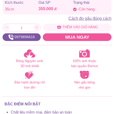
Kích thước
Giá SP
Trạng thái
355.000
đ
35cm
Còn hàng
Cách đo gấu đúng cách
THÊM VÀO GIỎ HÀNG
MUA NGAY
0979896616
Bông Nguyên sinh
100% ảnh thuộc
3D tinh khiết
bản quyền Bemori
Bảo hành đường chỉ
Nén gấu bông
trọn đời
nhỏ gọn
ĐẶC ĐIỂM NỔI BẬT
Chất liệu mềm mại, đảm bảo an toàn