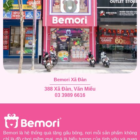
Bemori Xã Đàn
388 Xã Đàn, Văn Miếu
03 3989 6616
Bemori là hệ thống quà tặng gấu bông, nơi mỗi sản phẩm không
chỉ là đồ chơi mềm mại, mà là biểu tượng của tình yêu và quan