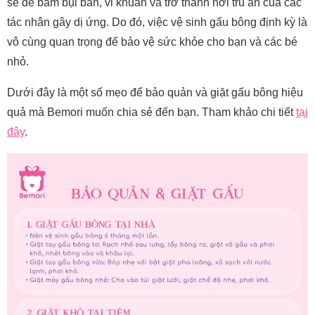
sẽ dễ bám bụi bẩn, vi khuẩn và trở thành nơi trú ẩn của các
tác nhân gây dị ứng. Do đó, việc vệ sinh gấu bông định kỳ là
vô cùng quan trọng để bảo vệ sức khỏe cho bạn và các bé
nhỏ.
Dưới đây là một số mẹo để bảo quản và giặt gấu bông hiệu
quả mà Bemori muốn chia sẻ đến bạn. Tham khảo chi tiết
tại
đây
.