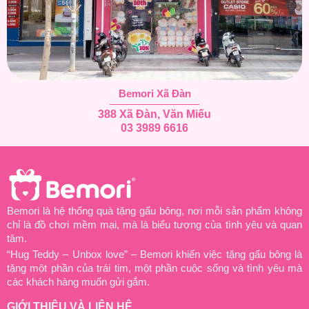
Bemori Xã Đàn
388 Xã Đàn, Văn Miếu
03 3989 6616
Bemori là hệ thống quà tặng gấu bông, nơi mỗi sản phẩm không
chỉ là đồ chơi mềm mại, mà là biểu tượng của tình yêu và quan
tâm.
“Hug Teddy – Unbox love” – Bemori khiến việc tặng gấu bông là
tặng một phần của trái tim, một phần cuộc sống và tình yêu mà
các khách hàng muốn gửi gắm.
GIỚI THIỆU VÀ LIÊN HỆ