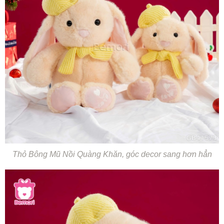
Thỏ Bông Mũ Nồi Quàng Khăn, góc decor sang hơn hẳn