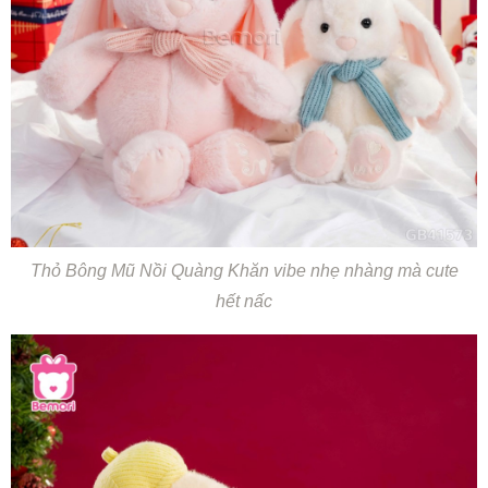
Thỏ Bông Mũ Nồi Quàng Khăn vibe nhẹ nhàng mà cute
hết nấc