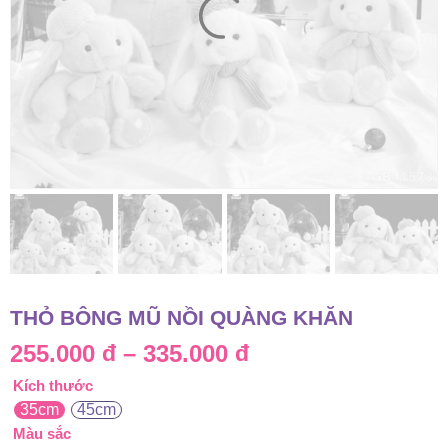
THỎ BÔNG MŨ NỒI QUÀNG KHĂN
Khoảng
255.000
đ
–
335.000
đ
Kích thước
giá:
35cm
45cm
từ
Màu sắc