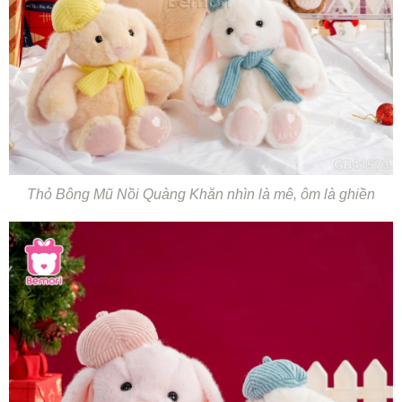
Thỏ Bông Mũ Nồi Quàng Khăn nhìn là mê, ôm là ghiền