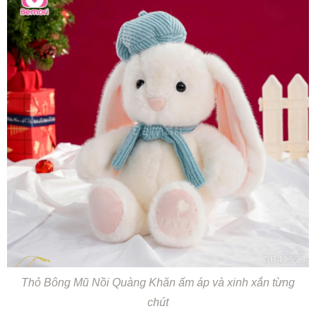
Thỏ Bông Mũ Nồi Quàng Khăn ấm áp và xinh xắn từng
chút