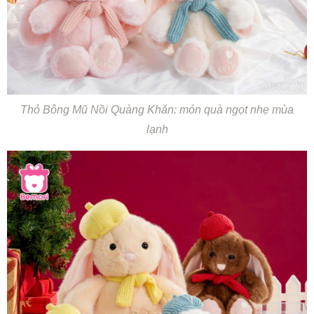
Thỏ Bông Mũ Nồi Quàng Khăn: món quà ngọt nhẹ mùa
lạnh