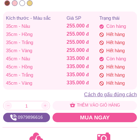
255.000 đ
đến
Kích thước - Màu sắc
Giá SP
Trạng thái
255.000
đ
35cm - Nâu
Còn hàng
335.000 đ
255.000
đ
35cm - Hồng
Hết hàng
255.000
đ
35cm - Trắng
Hết hàng
255.000
đ
35cm - Vàng
Hết hàng
335.000
đ
45cm - Nâu
Còn hàng
335.000
đ
45cm - Hồng
Hết hàng
335.000
đ
45cm - Trắng
Hết hàng
335.000
đ
45cm - Vàng
Hết hàng
Cách đo gấu đúng cách
THÊM VÀO GIỎ HÀNG
MUA NGAY
0979896616