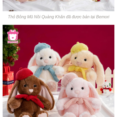
Thỏ Bông Mũ Nồi Quàng Khăn đã được bán tại Bemori