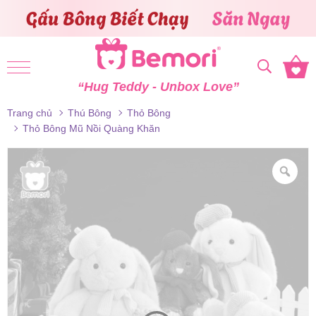
Skip to content
“Hug Teddy - Unbox Love”
Trang chủ
Thú Bông
Thỏ Bông
Thỏ Bông Mũ Nồi Quàng Khăn