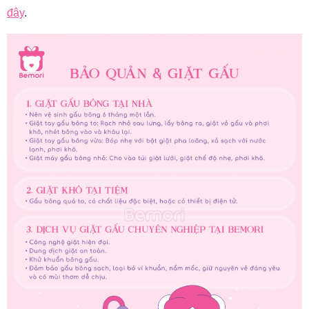
đây
.