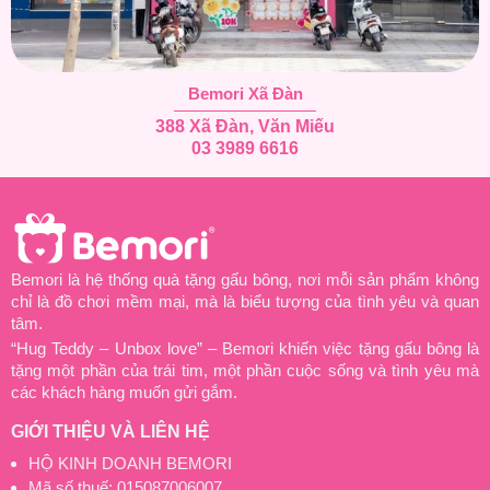
Bemori Xã Đàn
388 Xã Đàn, Văn Miếu
03 3989 6616
Bemori là hệ thống quà tặng gấu bông, nơi mỗi sản phẩm không
chỉ là đồ chơi mềm mại, mà là biểu tượng của tình yêu và quan
tâm.
“Hug Teddy – Unbox love” – Bemori khiến việc tặng gấu bông là
tặng một phần của trái tim, một phần cuộc sống và tình yêu mà
các khách hàng muốn gửi gắm.
GIỚI THIỆU VÀ LIÊN HỆ
HỘ KINH DOANH BEMORI
Mã số thuế: 015087006007