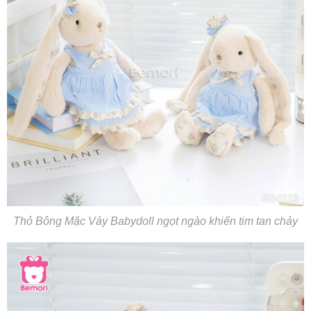
Thỏ Bông Mặc Váy Babydoll ngọt ngào khiến tim tan chảy