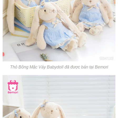
Thỏ Bông Mặc Váy Babydoll đã được bán tại Bemori