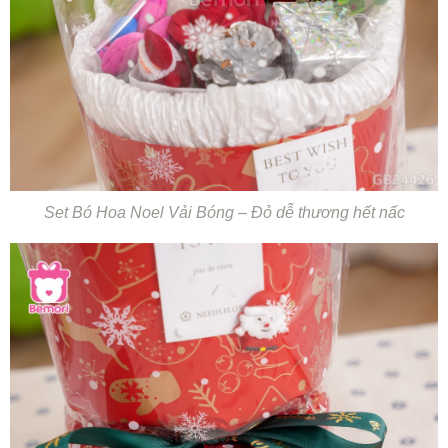
Set Bó Hoa Noel Vải Bóng – Đỏ dễ thương hết nấc