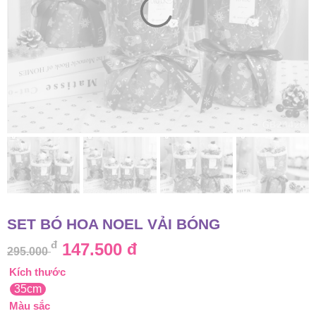
SET BÓ HOA NOEL VẢI BÓNG
đ
Giá
Giá
147.500
đ
295.000
Kích thước
gốc
hiện
35cm
là:
tại
Màu sắc