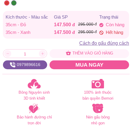
295.000 đ.
là:
147.500 đ.
Kích thước - Màu sắc
Giá SP
Trạng thái
đ
35cm - Đỏ
147.500
đ
295.000
Còn hàng
đ
35cm - Xanh
147.500
đ
295.000
Hết hàng
Cách đo gấu đúng cách
THÊM VÀO GIỎ HÀNG
MUA NGAY
0979896616
Bông Nguyên sinh
100% ảnh thuộc
3D tinh khiết
bản quyền Bemori
Bảo hành đường chỉ
Nén gấu bông
trọn đời
nhỏ gọn