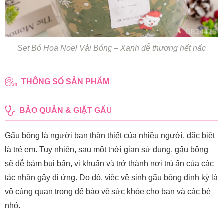
Set Bó Hoa Noel Vải Bóng – Xanh dễ thương hết nấc
THÔNG SỐ SẢN PHẨM
BẢO QUẢN & GIẶT GẤU
Gấu bông là người bạn thân thiết của nhiều người, đặc biệt
là trẻ em. Tuy nhiên, sau một thời gian sử dụng, gấu bông
sẽ dễ bám bụi bẩn, vi khuẩn và trở thành nơi trú ẩn của các
tác nhân gây dị ứng. Do đó, việc vệ sinh gấu bông định kỳ là
vô cùng quan trọng để bảo vệ sức khỏe cho bạn và các bé
nhỏ.