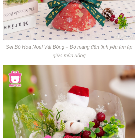
Set Bó Hoa Noel Vải Bóng – Đỏ mang đến tình yêu ấm áp
giữa mùa đông