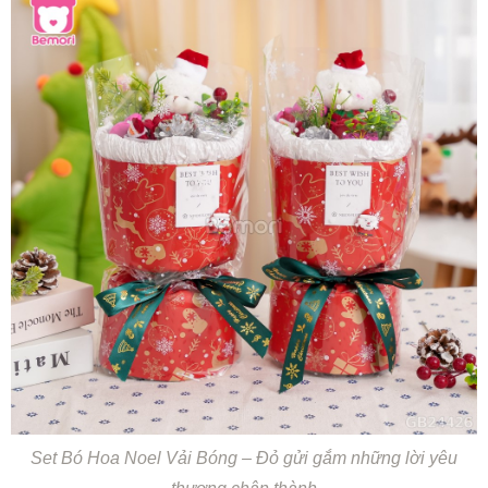
Set Bó Hoa Noel Vải Bóng – Đỏ gửi gắm những lời yêu