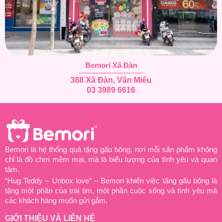
Bemori Xã Đàn
388 Xã Đàn, Văn Miếu
03 3989 6616
Bemori là hệ thống quà tặng gấu bông, nơi mỗi sản phẩm không
chỉ là đồ chơi mềm mại, mà là biểu tượng của tình yêu và quan
tâm.
“Hug Teddy – Unbox love” – Bemori khiến việc tặng gấu bông là
tặng một phần của trái tim, một phần cuộc sống và tình yêu mà
các khách hàng muốn gửi gắm.
GIỚI THIỆU VÀ LIÊN HỆ