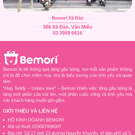
Bemori Xã Đàn
388 Xã Đàn, Văn Miếu
03 3989 6616
Bemori là hệ thống quà tặng gấu bông, nơi mỗi sản phẩm không
chỉ là đồ chơi mềm mại, mà là biểu tượng của tình yêu và quan
tâm.
“Hug Teddy – Unbox love” – Bemori khiến việc tặng gấu bông là
tặng một phần của trái tim, một phần cuộc sống và tình yêu mà
các khách hàng muốn gửi gắm.
GIỚI THIỆU VÀ LIÊN HỆ
HỘ KINH DOANH BEMORI
Mã số thuế: 015087006007
Địa chỉ: Số 17 ngõ 23 đường Nguyễn Khuyến, tổ dân phố số 5,