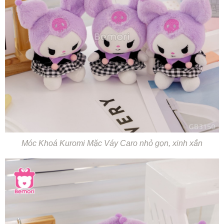
Móc Khoá Kuromi Mặc Váy Caro nhỏ gọn, xinh xắn