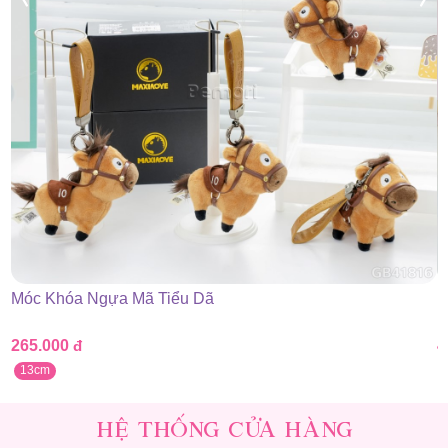
Móc Khóa Ngựa Mã Tiểu Dã
M
265.000
đ
4
13cm
HỆ THỐNG CỬA HÀNG