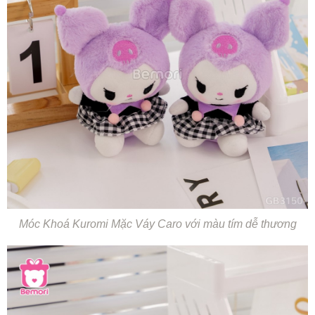
Móc Khoá Kuromi Mặc Váy Caro với màu tím dễ thương