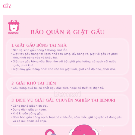
đây
.