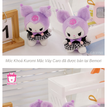
Móc Khoá Kuromi Mặc Váy Caro đã được bán tại Bemori