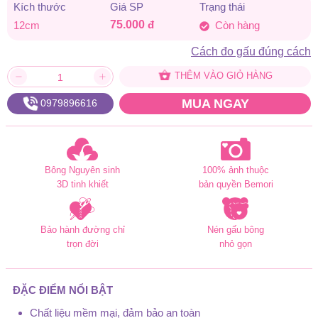
Kích thước
Giá SP
Trạng thái
75.000
đ
12cm
Còn hàng
Cách đo gấu đúng cách
THÊM VÀO GIỎ HÀNG
MUA NGAY
0979896616
Bông Nguyên sinh
100% ảnh thuộc
3D tinh khiết
bản quyền Bemori
Bảo hành đường chỉ
Nén gấu bông
trọn đời
nhỏ gọn
ĐẶC ĐIỂM NỔI BẬT
Chất liệu mềm mại, đảm bảo an toàn