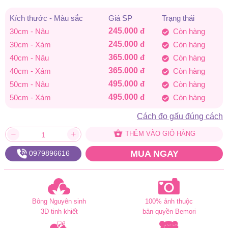
đến
Kích thước - Màu sắc
Giá SP
Trạng thái
245.000
đ
30cm - Nâu
Còn hàng
495.000 đ
245.000
đ
30cm - Xám
Còn hàng
365.000
đ
40cm - Nâu
Còn hàng
365.000
đ
40cm - Xám
Còn hàng
495.000
đ
50cm - Nâu
Còn hàng
495.000
đ
50cm - Xám
Còn hàng
Cách đo gấu đúng cách
THÊM VÀO GIỎ HÀNG
MUA NGAY
0979896616
Bông Nguyên sinh
100% ảnh thuộc
3D tinh khiết
bản quyền Bemori