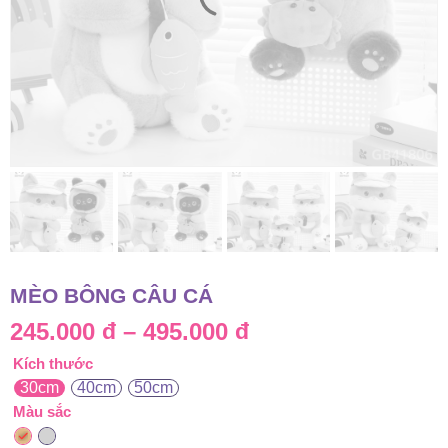
MÈO BÔNG CÂU CÁ
Khoảng
245.000
đ
–
495.000
đ
Kích thước
giá:
30cm
40cm
50cm
từ
Màu sắc
245.000 đ