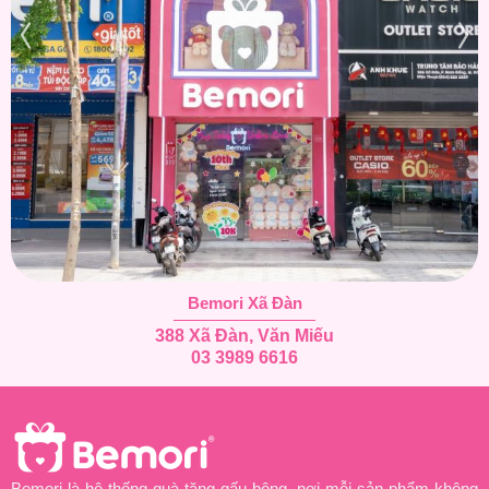
Bemori Xã Đàn
388 Xã Đàn, Văn Miếu
03 3989 6616
Bemori là hệ thống quà tặng gấu bông, nơi mỗi sản phẩm không