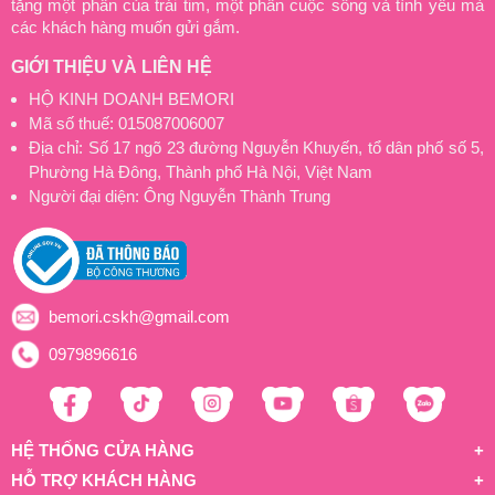
tặng một phần của trái tim, một phần cuộc sống và tình yêu mà
các khách hàng muốn gửi gắm.
GIỚI THIỆU VÀ LIÊN HỆ
HỘ KINH DOANH BEMORI
Mã số thuế: 015087006007
Địa chỉ: Số 17 ngõ 23 đường Nguyễn Khuyến, tổ dân phố số 5,
Phường Hà Đông, Thành phố Hà Nội, Việt Nam
Người đại diện: Ông Nguyễn Thành Trung
bemori.cskh@gmail.com
0979896616
HỆ THỐNG CỬA HÀNG
HỖ TRỢ KHÁCH HÀNG