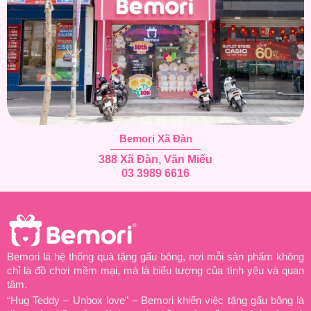
Bemori Xã Đàn
388 Xã Đàn, Văn Miếu
03 3989 6616
Bemori là hệ thống quà tặng gấu bông, nơi mỗi sản phẩm không
chỉ là đồ chơi mềm mại, mà là biểu tượng của tình yêu và quan
tâm.
“Hug Teddy – Unbox love” – Bemori khiến việc tặng gấu bông là