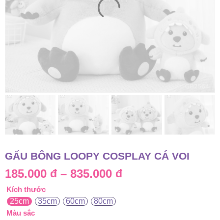
GẤU BÔNG LOOPY COSPLAY CÁ VOI
Khoảng
185.000
đ
–
835.000
đ
Kích thước
giá:
25cm
35cm
60cm
80cm
từ
Màu sắc