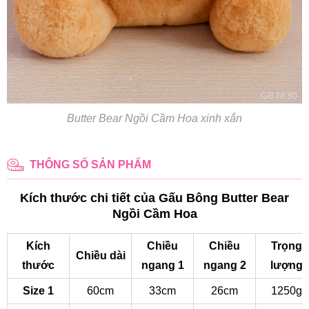
Butter Bear Ngồi Cầm Hoa xinh xắn
THÔNG SỐ SẢN PHẨM
Kích thước chi tiết của Gấu Bông Butter Bear
Ngồi Cầm Hoa
Kích
Chiều
Chiều
Trọng
Chiều dài
thước
ngang 1
ngang 2
lượng
Size 1
60cm
33cm
26cm
1250g