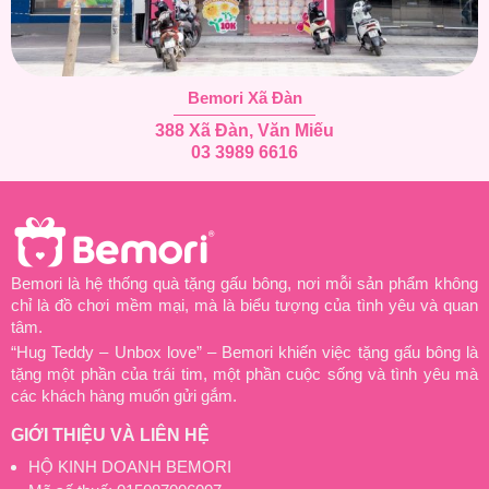
Bemori Xã Đàn
388 Xã Đàn, Văn Miếu
03 3989 6616
Bemori là hệ thống quà tặng gấu bông, nơi mỗi sản phẩm không
chỉ là đồ chơi mềm mại, mà là biểu tượng của tình yêu và quan
tâm.
“Hug Teddy – Unbox love” – Bemori khiến việc tặng gấu bông là
tặng một phần của trái tim, một phần cuộc sống và tình yêu mà
các khách hàng muốn gửi gắm.
GIỚI THIỆU VÀ LIÊN HỆ
HỘ KINH DOANH BEMORI