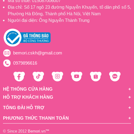
Mã số thuế: 015087006007
Địa chỉ: Số 17 ngõ 23 đường Nguyễn Khuyến, tổ dân phố số 5,
Phường Hà Đông, Thành phố Hà Nội, Việt Nam
Người đại diện: Ông Nguyễn Thành Trung
bemori.cskh@gmail.com
0979896616
HỆ THỐNG CỬA HÀNG
HỖ TRỢ KHÁCH HÀNG
TỔNG ĐÀI HỖ TRỢ
PHƯƠNG THỨC THANH TOÁN
© Since 2012
Bemori.vn
™