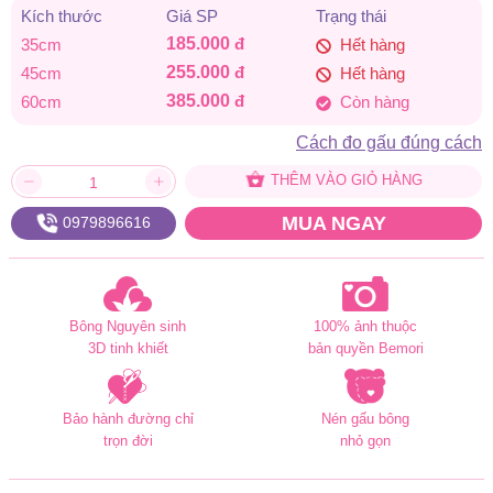
Kích thước
Giá SP
Trạng thái
185.000 đ
185.000
đ
35cm
Hết hàng
đến
255.000
đ
45cm
Hết hàng
385.000
đ
60cm
Còn hàng
385.000 đ
Cách đo gấu đúng cách
THÊM VÀO GIỎ HÀNG
MUA NGAY
0979896616
Bông Nguyên sinh
100% ảnh thuộc
3D tinh khiết
bản quyền Bemori
Bảo hành đường chỉ
Nén gấu bông
trọn đời
nhỏ gọn