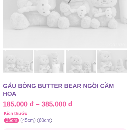
GẤU BÔNG BUTTER BEAR NGỒI CẦM
HOA
Khoảng
185.000
đ
–
385.000
đ
Kích thước
giá:
35cm
45cm
60cm
từ