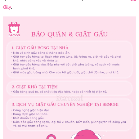
đây
.