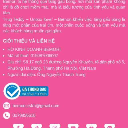
Bemori là hệ thống quà tặng gấu bông, nơi mỗi sản phẩm không
chỉ là đồ chơi mềm mại, mà là biểu tượng của tình yêu và quan
tâm.
“Hug Teddy – Unbox love” – Bemori khiến việc tặng gấu bông là
tặng một phần của trái tim, một phần cuộc sống và tình yêu mà
các khách hàng muốn gửi gắm.
GIỚI THIỆU VÀ LIÊN HỆ
HỘ KINH DOANH BEMORI
Mã số thuế: 015087006007
Địa chỉ: Số 17 ngõ 23 đường Nguyễn Khuyến, tổ dân phố số 5,
Phường Hà Đông, Thành phố Hà Nội, Việt Nam
Người đại diện: Ông Nguyễn Thành Trung
bemori.cskh@gmail.com
0979896616