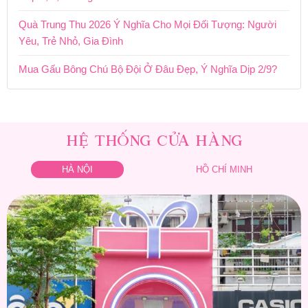
Quà Trung Thu 2026 Ý Nghĩa Cho Mọi Đối Tượng: Người
Yêu, Trẻ Nhỏ, Gia Đình
Mua Gấu Bông Chú Bộ Đội Ở Đâu Đẹp, Ý Nghĩa Dịp 2/9?
HỆ THỐNG CỬA HÀNG
HÀ NỘI
HỒ CHÍ MINH