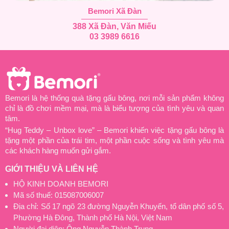
Bemori Xã Đàn
388 Xã Đàn, Văn Miếu
03 3989 6616
Bemori là hệ thống quà tặng gấu bông, nơi mỗi sản phẩm không
chỉ là đồ chơi mềm mại, mà là biểu tượng của tình yêu và quan
tâm.
“Hug Teddy – Unbox love” – Bemori khiến việc tặng gấu bông là
tặng một phần của trái tim, một phần cuộc sống và tình yêu mà
các khách hàng muốn gửi gắm.
GIỚI THIỆU VÀ LIÊN HỆ
HỘ KINH DOANH BEMORI
Mã số thuế: 015087006007
Địa chỉ: Số 17 ngõ 23 đường Nguyễn Khuyến, tổ dân phố số 5,
Phường Hà Đông, Thành phố Hà Nội, Việt Nam
Người đại diện: Ông Nguyễn Thành Trung