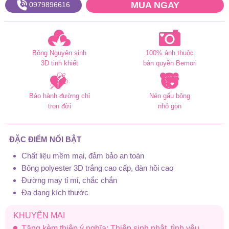
MUA NGAY
0979896616
Bông Nguyên sinh
100% ảnh thuộc
3D tinh khiết
bản quyền Bemori
Bảo hành đường chỉ
Nén gấu bông
trọn đời
nhỏ gọn
ĐẶC ĐIỂM NỔI BẬT
Chất liệu mềm mại, đảm bảo an toàn
Bông polyester 3D trắng cao cấp, đàn hồi cao
Đường may tỉ mỉ, chắc chắn
Đa dạng kích thước
KHUYẾN MẠI
Tặng kèm thiệp ý nghĩa: Thiệp sinh nhật, tình yêu,