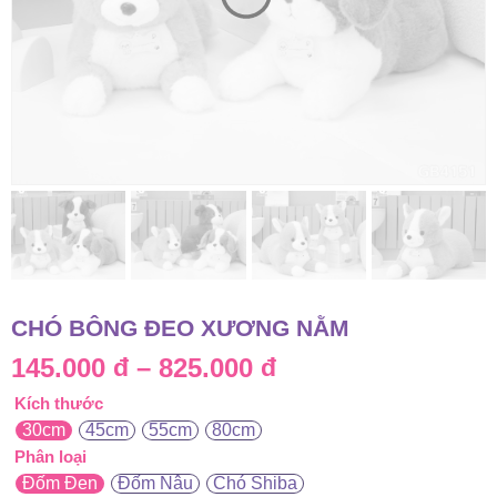
CHÓ BÔNG ĐEO XƯƠNG NẰM
Khoảng
145.000
đ
–
825.000
đ
Kích thước
giá:
30cm
45cm
55cm
80cm
từ
Phân loại
Đốm Đen
Đốm Nâu
Chó Shiba
145.000 đ