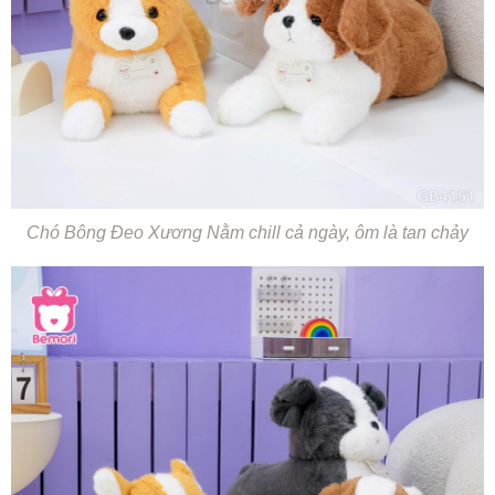
Chó Bông Đeo Xương Nằm chill cả ngày, ôm là tan chảy