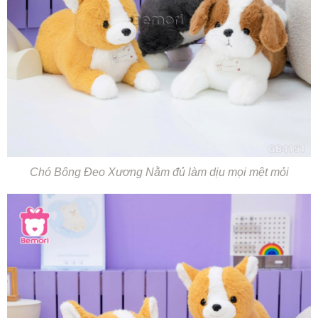
Chó Bông Đeo Xương Nằm đủ làm dịu mọi mệt mỏi