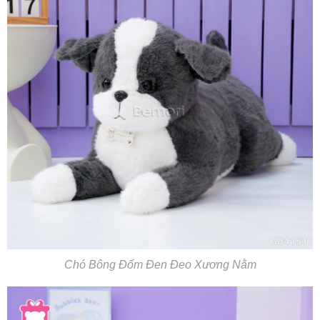
Chó Bông Đốm Đen Đeo Xương Nằm