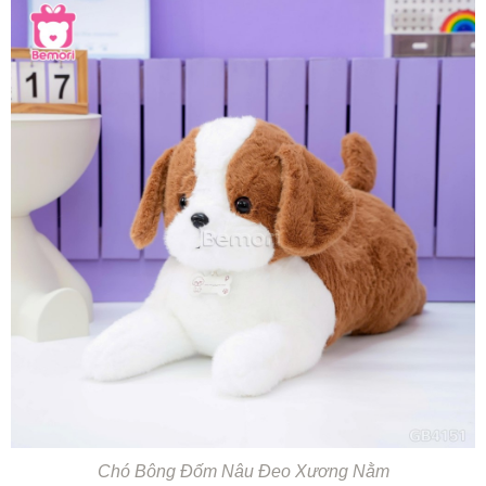
Chó Bông Đốm Nâu Đeo Xương Nằm