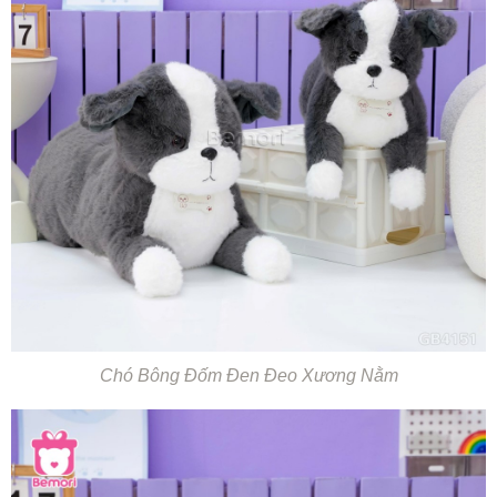
Chó Bông Đốm Đen Đeo Xương Nằm