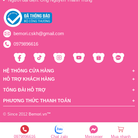
bemori.cskh@gmail.com
0979896616
HỆ THỐNG CỬA HÀNG
HỖ TRỢ KHÁCH HÀNG
TỔNG ĐÀI HỖ TRỢ
PHƯƠNG THỨC THANH TOÁN
© Since 2012
Bemori.vn
™
0979896616
Chat zalo
Messeger
Mua nhanh