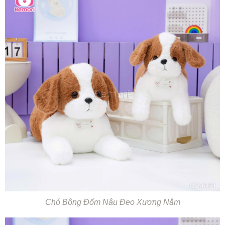
Chó Bông Đốm Nâu Đeo Xương Nằm