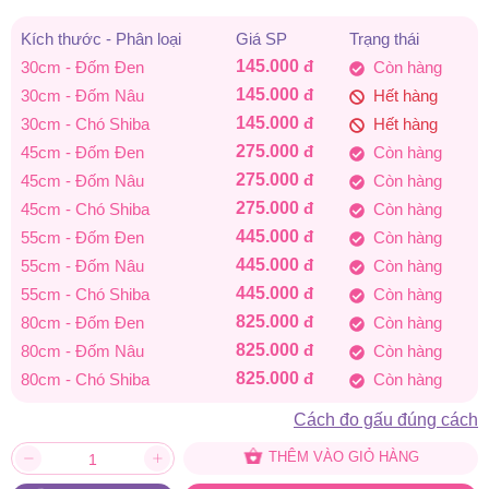
đến
Kích thước - Phân loại
Giá SP
Trạng thái
145.000
đ
30cm - Đốm Đen
Còn hàng
825.000 đ
145.000
đ
30cm - Đốm Nâu
Hết hàng
145.000
đ
30cm - Chó Shiba
Hết hàng
275.000
đ
45cm - Đốm Đen
Còn hàng
275.000
đ
45cm - Đốm Nâu
Còn hàng
275.000
đ
45cm - Chó Shiba
Còn hàng
445.000
đ
55cm - Đốm Đen
Còn hàng
445.000
đ
55cm - Đốm Nâu
Còn hàng
445.000
đ
55cm - Chó Shiba
Còn hàng
825.000
đ
80cm - Đốm Đen
Còn hàng
825.000
đ
80cm - Đốm Nâu
Còn hàng
825.000
đ
80cm - Chó Shiba
Còn hàng
Cách đo gấu đúng cách
THÊM VÀO GIỎ HÀNG