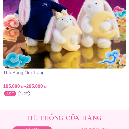
Thỏ Bông Ôm Trăng
T
195.000
đ
–
295.000
đ
1
Khoảng
K
giá:
g
30cm
40cm
từ
t
195.000 đ
1
đến
đ
295.000 đ
2
HỆ THỐNG CỬA HÀNG