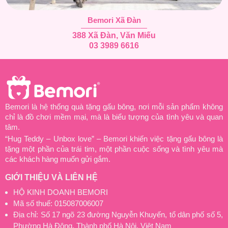
Bemori Xã Đàn
388 Xã Đàn, Văn Miếu
03 3989 6616
Bemori là hệ thống quà tặng gấu bông, nơi mỗi sản phẩm không
chỉ là đồ chơi mềm mại, mà là biểu tượng của tình yêu và quan
tâm.
“Hug Teddy – Unbox love” – Bemori khiến việc tặng gấu bông là
tặng một phần của trái tim, một phần cuộc sống và tình yêu mà
các khách hàng muốn gửi gắm.
GIỚI THIỆU VÀ LIÊN HỆ
HỘ KINH DOANH BEMORI
Mã số thuế: 015087006007
Địa chỉ: Số 17 ngõ 23 đường Nguyễn Khuyến, tổ dân phố số 5,
Phường Hà Đông, Thành phố Hà Nội, Việt Nam