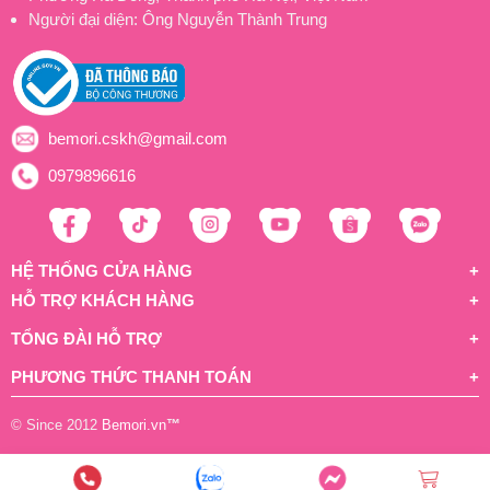
Người đại diện: Ông Nguyễn Thành Trung
bemori.cskh@gmail.com
0979896616
HỆ THỐNG CỬA HÀNG
HỖ TRỢ KHÁCH HÀNG
TỔNG ĐÀI HỖ TRỢ
PHƯƠNG THỨC THANH TOÁN
© Since 2012
Bemori.vn
™