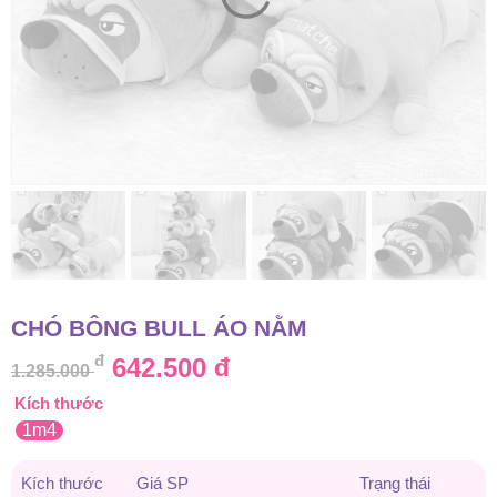
CHÓ BÔNG BULL ÁO NẰM
đ
Giá
Giá
642.500
đ
1.285.000
Kích thước
gốc
hiện
1m4
là:
tại
Kích thước
Giá SP
Trạng thái
1.285.000 đ.
là: