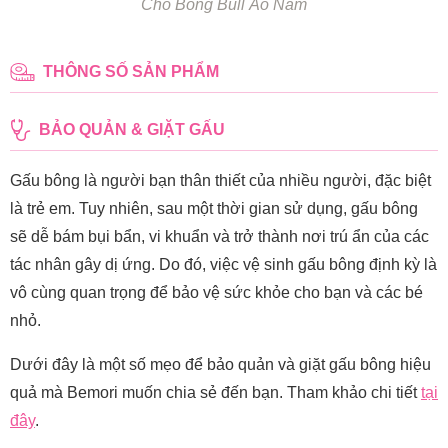
Chó Bông Bull Áo Nằm
THÔNG SỐ SẢN PHẨM
BẢO QUẢN & GIẶT GẤU
Gấu bông là người bạn thân thiết của nhiều người, đặc biệt
là trẻ em. Tuy nhiên, sau một thời gian sử dụng, gấu bông
sẽ dễ bám bụi bẩn, vi khuẩn và trở thành nơi trú ẩn của các
tác nhân gây dị ứng. Do đó, việc vệ sinh gấu bông định kỳ là
vô cùng quan trọng để bảo vệ sức khỏe cho bạn và các bé
nhỏ.
Dưới đây là một số mẹo để bảo quản và giặt gấu bông hiệu
quả mà Bemori muốn chia sẻ đến bạn. Tham khảo chi tiết
tại
đây
.