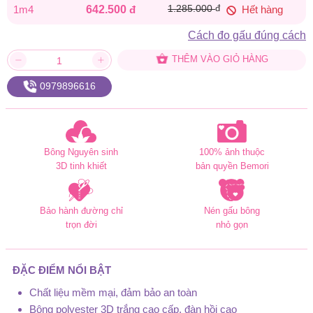
đ
1m4
642.500
đ
1.285.000
Hết hàng
642.500 đ.
Cách đo gấu đúng cách
THÊM VÀO GIỎ HÀNG
0979896616
Bông Nguyên sinh
100% ảnh thuộc
3D tinh khiết
bản quyền Bemori
Bảo hành đường chỉ
Nén gấu bông
trọn đời
nhỏ gọn
ĐẶC ĐIỂM NỔI BẬT
Chất liệu mềm mại, đảm bảo an toàn
Bông polyester 3D trắng cao cấp, đàn hồi cao