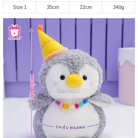
Size 1
35cm
22cm
340g