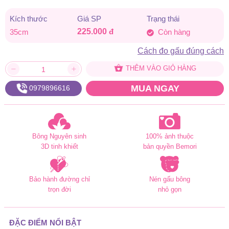
Kích thước
Giá SP
Trạng thái
225.000
đ
35cm
Còn hàng
Cách đo gấu đúng cách
THÊM VÀO GIỎ HÀNG
MUA NGAY
0979896616
Bông Nguyên sinh
100% ảnh thuộc
3D tinh khiết
bản quyền Bemori
Bảo hành đường chỉ
Nén gấu bông
trọn đời
nhỏ gọn
ĐẶC ĐIỂM NỔI BẬT