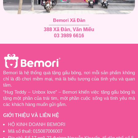
Bemori Xã Đàn
388 Xã Đàn, Văn Miếu
03 3989 6616
Bemori là hệ thống quà tặng gấu bông, nơi mỗi sản phẩm không
chỉ là đồ chơi mềm mại, mà là biểu tượng của tình yêu và quan
tâm.
“Hug Teddy – Unbox love” – Bemori khiến việc tặng gấu bông là
tặng một phần của trái tim, một phần cuộc sống và tình yêu mà
các khách hàng muốn gửi gắm.
GIỚI THIỆU VÀ LIÊN HỆ
HỘ KINH DOANH BEMORI
Mã số thuế: 015087006007
Địa chỉ: Số 17 ngõ 23 đường Nguyễn Khuyến, tổ dân phố số 5,