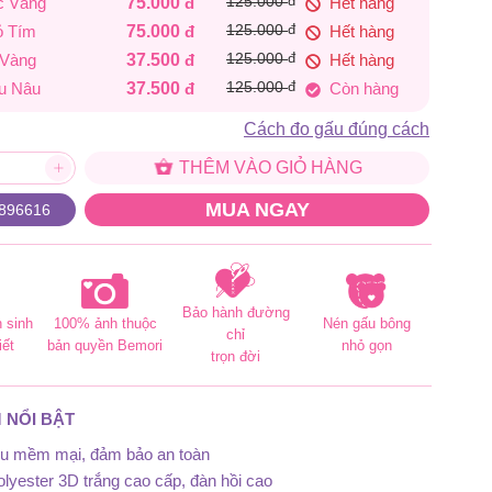
đ
c Vàng
75.000
đ
125.000
Hết hàng
75.000 đ
đ
ỏ Tím
75.000
đ
125.000
Hết hàng
đ
 Vàng
37.500
đ
125.000
Hết hàng
đ
u Nâu
37.500
đ
125.000
Còn hàng
Cách đo gấu đúng cách
THÊM VÀO GIỎ HÀNG
MUA NGAY
896616
Bảo hành đường
 sinh
100% ảnh thuộc
Nén gấu bông
chỉ
iết
bản quyền Bemori
nhỏ gọn
trọn đời
 NỔI BẬT
iệu mềm mại, đảm bảo an toàn
lyester 3D trắng cao cấp, đàn hồi cao