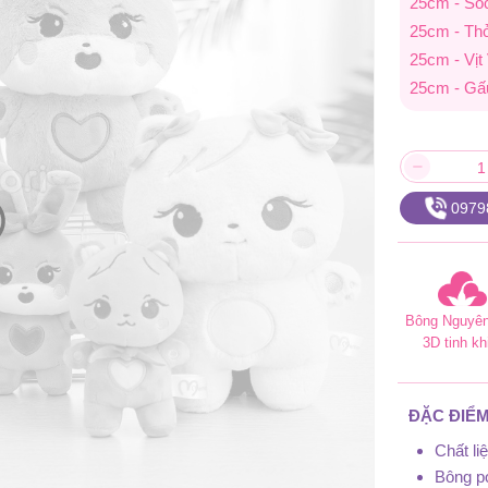
25cm - Só
25cm - Th
25cm - Vịt
25cm - Gấ
0979
Bông Nguyên
3D tinh kh
ĐẶC ĐIỂM
Chất l
Bông po