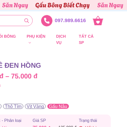
097.989.6616
ỐI BÔNG
PHỤ KIỆN
DỊCH
TẤT CẢ
VỤ
SP
Ê ĐEN HỒNG
Khoảng
đ
–
75.000
đ
c
giá:
từ
Thỏ Tím
Vịt Vàng
Gấu Nâu
37.500 đ
đến
 - Phân loại
Giá SP
Trạng thái