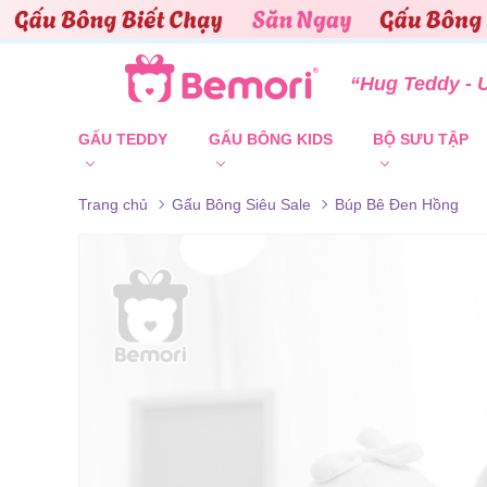
Skip to content
“Hug Teddy - 
GẤU TEDDY
GẤU BÔNG KIDS
BỘ SƯU TẬP
Trang chủ
Gấu Bông Siêu Sale
Búp Bê Đen Hồng