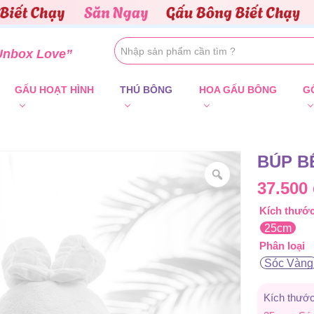
Unbox Love”
GẤU HOẠT HÌNH
THÚ BÔNG
HOA GẤU BÔNG
G
BÚP B
37.500
Kích thướ
25cm
Phân loại
Sóc Vàng
Kích thước