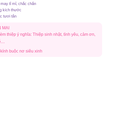
may tỉ mỉ, chắc chắn
g kích thước
 tươi tắn
 MẠI
èm thiệp ý nghĩa: Thiệp sinh nhật, tình yêu, cảm ơn,
lễ…
i kính buộc nơ siêu xinh