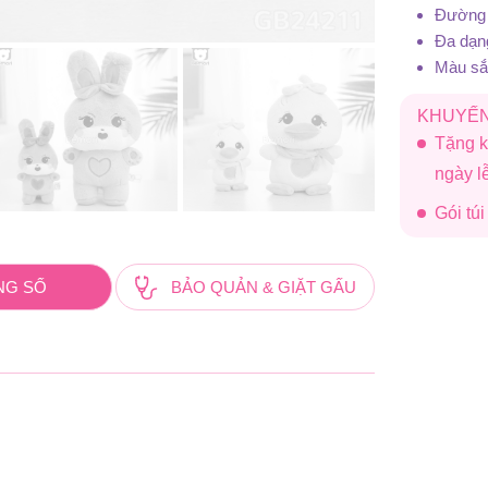
Đường 
Đa dạn
Màu sắc
KHUYẾN
Tặng k
ngày 
Gói tú
NG SỐ
BẢO QUẢN & GIẶT GẤU