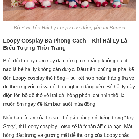
Bộ Sưu Tập Hải Ly Loopy cực đáng yêu tại Bemori
Loopy Cosplay Đa Phong Cách – Khi Hải Ly Là
Biểu Tượng Thời Trang
Biệt đội Loopy năm nay đã chứng minh rằng không outfit
nào là bé hải ly không cân được. Đầu tiên, chúng ta phải kể
đến Loopy cosplay thỏ hồng – sự kết hợp hoàn hảo giữa vẻ
dễ thương vốn có và nét tinh nghịch đáng yêu. Bé hải ly này
diện lên bộ đồ thỏ với tai dài hồng phấn, chỉ nhìn thôi là
muốn ôm ngay để làm bạn suốt mùa đông.
Nếu bạn là fan của Lotso, chú gấu hồng nổi tiếng trong “Toy
Story”, thì Loopy cosplay Lotso sẽ là “chân ái” của bạn. Màu
hồng đặc trưng và gương mặt dễ thương của Loopy chắc