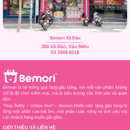
Bemori Xã Đàn
388 Xã Đàn, Văn Miếu
03 3989 6616
Bemori là hệ thống quà tặng gấu bông, nơi mỗi sản phẩm không
chỉ là đồ chơi mềm mại, mà là biểu tượng của tình yêu và quan
tâm.
“Hug Teddy – Unbox love” – Bemori khiến việc tặng gấu bông là
tặng một phần của trái tim, một phần cuộc sống và tình yêu mà
các khách hàng muốn gửi gắm.
GIỚI THIỆU VÀ LIÊN HỆ