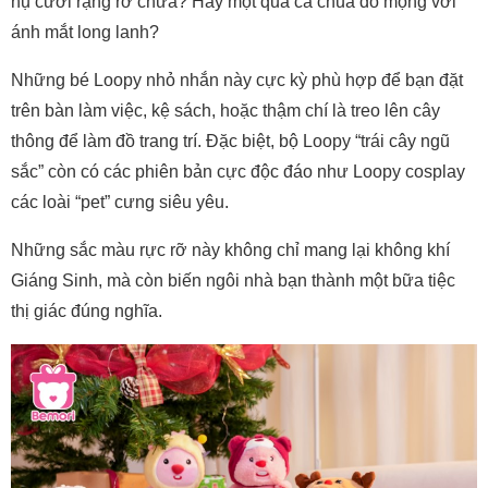
nụ cười rạng rỡ chưa? Hay một quả cà chua đỏ mọng với
ánh mắt long lanh?
Những bé Loopy nhỏ nhắn này cực kỳ phù hợp để bạn đặt
trên bàn làm việc, kệ sách, hoặc thậm chí là treo lên cây
thông để làm đồ trang trí. Đặc biệt, bộ Loopy “trái cây ngũ
sắc” còn có các phiên bản cực độc đáo như Loopy cosplay
các loài “pet” cưng siêu yêu.
Những sắc màu rực rỡ này không chỉ mang lại không khí
Giáng Sinh, mà còn biến ngôi nhà bạn thành một bữa tiệc
thị giác đúng nghĩa.